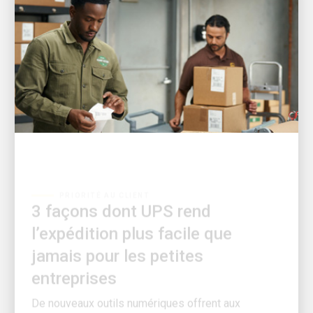
PRIORITÉ AU CLIENT
3 façons dont UPS rend
l’expédition plus facile que
jamais pour les petites
entreprises
De nouveaux outils numériques offrent aux
propriétaires de petites entreprises plus de