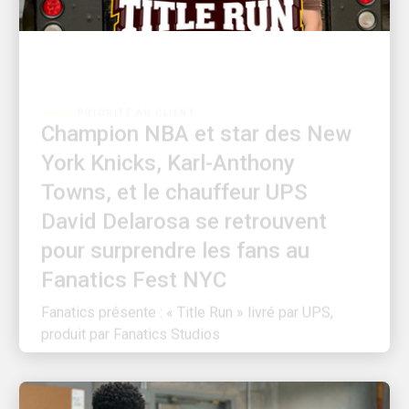
PRIORITÉ AU CLIENT
Champion NBA et star des New
York Knicks, Karl-Anthony
Towns, et le chauffeur UPS
David Delarosa se retrouvent
pour surprendre les fans au
Fanatics Fest NYC
Fanatics présente : « Title Run » livré par UPS,
produit par Fanatics Studios