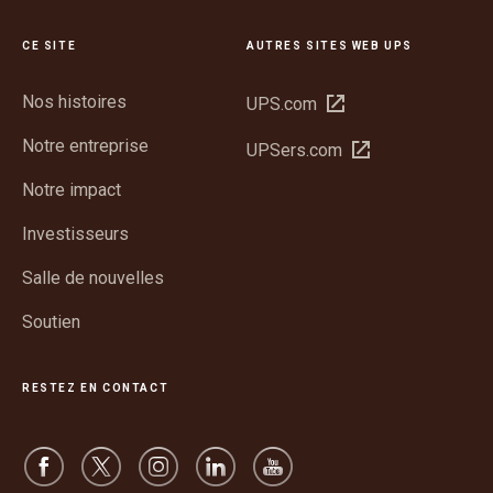
CE SITE
AUTRES SITES WEB UPS
Nos histoires
Ouvrir
UPS.com
dans
Notre entreprise
Ouvrir
UPSers.com
une
dans
nouvelle
Notre impact
une
fenêtre
nouvelle
Investisseurs
fenêtre
Salle de nouvelles
Soutien
RESTEZ EN CONTACT