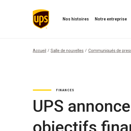
Nos histoires
Notre entreprise
Ouvrir
Ouvrir
O
le
le
N
menu
menu
i
Nos
de
M
histoires
notre
Accueil
Salle de nouvelles
Communiqués de pres
entreprise
FINANCES
UPS annonce d
objectifs fina