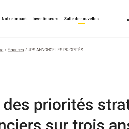
Notre impact
Investisseurs
Salle de nouvelles
uvrir
Ouvrir
Ouvrir
otre
le
le
mpact
menu
menu
enu
Investisseurs
Salle
de
se
Finances
UPS ANNONCE LES PRIORITÉS ...
nouvelles
es priorités stra
nciers sur trois an