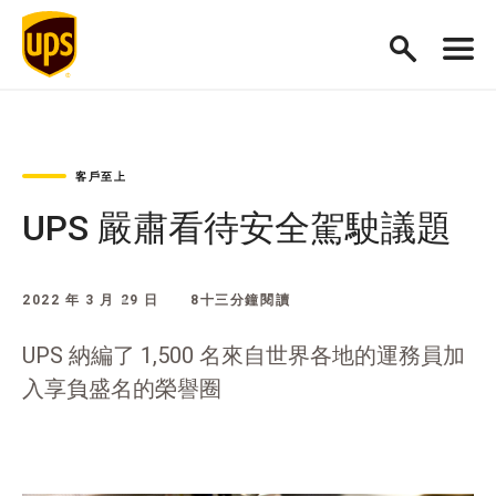
客戶至上
UPS 嚴肅看待安全駕駛議題
2022 年 3 月 29 日
8十三分鐘閱讀
UPS 納編了 1,500 名來自世界各地的運務員加
入享負盛名的榮譽圈