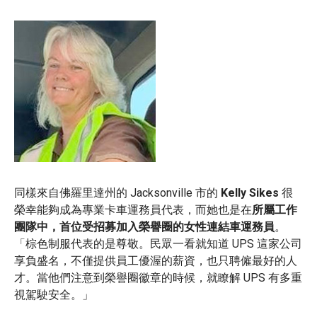
同樣來自佛羅里達州的 Jacksonville 市的
Kelly Sikes
很
榮幸能夠成為專業卡車運務員代表，而她也是在
所屬工作
團隊中，首位受招募加入榮譽圈的女性連結車運務員
。
「棕色制服代表的是尊敬。民眾一看就知道 UPS 這家公司
享負盛名，不僅提供員工優渥的薪資，也只聘僱最好的人
才。當他們注意到榮譽圈徽章的時候，就瞭解 UPS 有多重
視駕駛安全。」