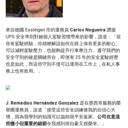
來自德國 Esslingen 市的運務員
Carlos Nogueira
讚揚
UPS 安全準則對她個人駕駛習慣帶來的影響，說道：「當
你有駕駛經驗，你就瞭解該如何在路上保有更多的耐心。
可以減輕駕駛壓力，也能夠提升行車專注力。遵守我們的
安全守則的確是關鍵所在，即便有 25 年的安全駕駛經歷
也是如此，而這些守則不僅可以運用在工作上，在私人事
務上也有效用。」
J. Remedios Hernández Gonzalez
是在墨西哥服務的榮
譽圈運務員，說道「接受這些安全訓練後我的自信心大
增，因為我學到的知識可以協助我平安返家。
公司在意這
些微小但重要的細節
令我感到很自豪又很榮幸。」