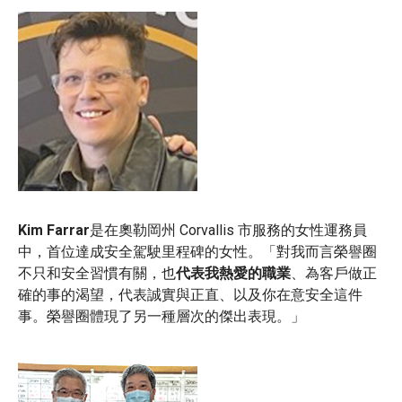
Kim Farrar
是在奧勒岡州 Corvallis 市服務的女性運務員
中，首位達成安全駕駛里程碑的女性。「對我而言榮譽圈
不只和安全習慣有關，也
代表我熱愛的職業
、為客戶做正
確的事的渴望，代表誠實與正直、以及你在意安全這件
事。榮譽圈體現了另一種層次的傑出表現。」