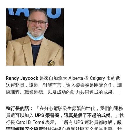
Randy Jaycock
是來自加拿大 Alberta 省 Calgary 市的遞
送運務員，說道
「對我而言，進入榮譽圈是團隊合作、訓
練課程、職業道德、以及成功的動力共同達成的成果。」
執行長的話：
「在分心駕駛發生頻繁的世代，我們的運務
員還可以加入
UPS 榮譽圈
，
這真是個了不起的成就
。」執
行長 Carol B. Tomé 表示。「所有 UPS 運務員都瞭解，
嚴
謹訓練與安全協定
對於確保自身和社區安全相當重要。我