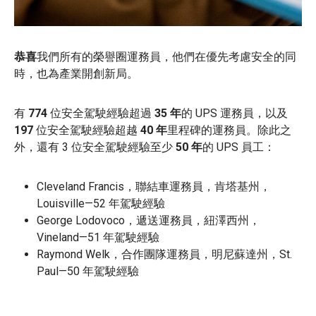
恭喜
我們所有的榮譽圈運務員，他們在優先考慮安全的同
時，也為產業開創新局。
有
774
位安全駕駛經驗超過
35 年
的 UPS 運務員，以及
197
位安全駕駛經驗超越
40 年
里程碑的運務員。除此之
外，還有 3 位安全駕駛經驗至少
50 年
的 UPS 員工：
Cleveland Francis，聯結車運務員，肯塔基州，
Louisville—52 年駕駛經驗
George Lodovoco，遞送運務員，紐澤西州，
Vineland—51 年駕駛經驗
Raymond Welk，合作團隊運務員，明尼蘇達州，St.
Paul—50 年駕駛經驗