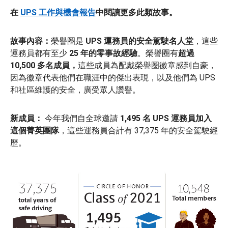
在
UPS 工作與機會報告
中閱讀更多此類故事。
故事內容：
榮譽圈是
UPS 運務員的安全駕駛名人堂
，這些
運務員都有至少
25 年的零事故經驗
。榮譽圈有
超過
10,500 多名成員，
這些成員為配戴榮譽圈徽章感到自豪，
因為徽章代表他們在職涯中的傑出表現，以及他們為 UPS
和社區維護的安全，廣受眾人讚譽。
新成員：
今年我們自全球邀請
1,495 名 UPS 運務員
加入
這個菁英團隊
，這些運務員合計有 37,375 年的安全駕駛經
歷。