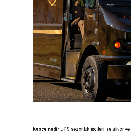
Kepçe nedir:
UPS sezonluk işçileri işe alıyor v