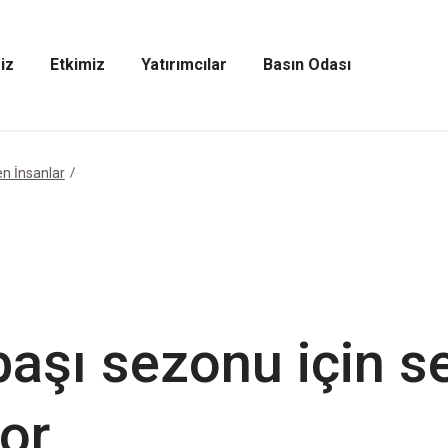
iz
Etkimiz
Yatırımcılar
Basın Odası
Etkimiz
Yatırımcılar
Basın
Menüsünü
Menüsünü
Odası
Aç
Aç
Menüsünü
Aç
n İnsanlar
aşı sezonu için se
or