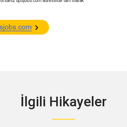
iyorsanız upsjobs.com adresinde tam olarak
İlgili Hikayeler