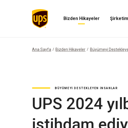
Bizden Hikayeler
Şirketim
Bizden
Şirketimiz
Hikayeler
Menüsünü
Menüsünü
Aç
Aç
Ana Sayfa
Bizden Hikayeler
Büyümeyi Destekleye
BÜYÜMEYI DESTEKLEYEN İNSANLAR
UPS 2024 yılb
istihdam ediy