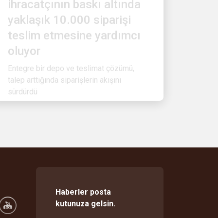
yaklaşık 10.000 siparişi
teslim etmesine yardımcı
oluyor
Entegre bir depo ve teslimat çözümü,
talep arttığında siparişlerin akışını
sürdürdü
Haberler posta
kutunuza gelsin.