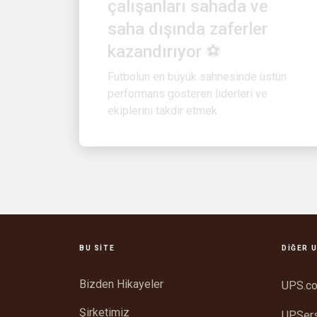
saha dışında zaferler
kazandırıyor ⚽
Futbolun en büyük sahnesinde üstün
performans gösteren liderleri ve
ekiplerini takdir etmek
BU SITE
DIĞER U
Bizden Hikayeler
UPS.c
Şirketimiz
UPSer