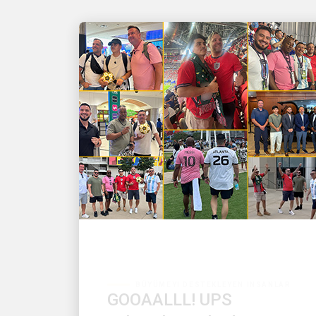
BÜYÜMEYI DESTEKLEYEN İNSANLAR
GOOAALLL! UPS
çalışanları sahada ve