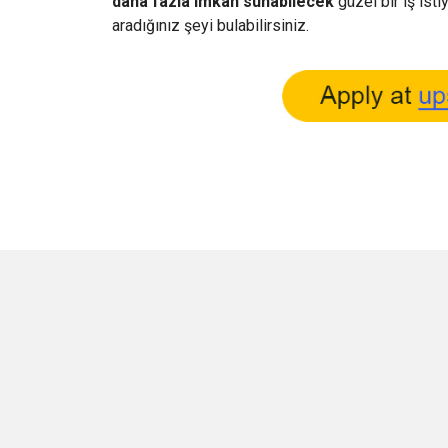
daha fazla imkan sunabilecek
güzel bir iş ist
aradığınız şeyi bulabilirsiniz.