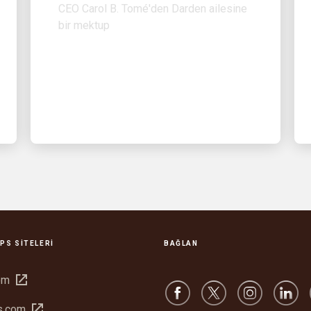
bir mektup
PS SITELERI
BAĞLAN
Yeni
om
pencerede
Yeni
s.com