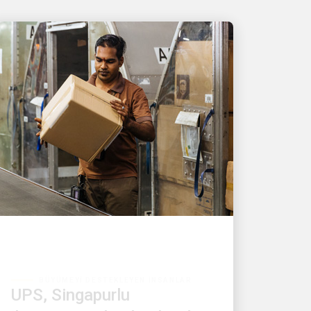
BÜYÜMEYI DESTEKLEYEN İNSANLAR
UPS, Singapurlu
ihracatçının baskı altında