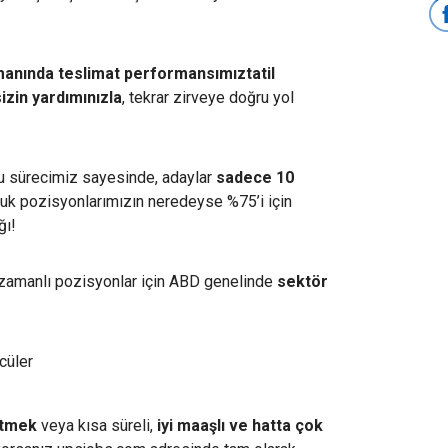
anında teslimat performansımıztatil
sizin yardımınızla
, tekrar zirveye doğru yol
ru sürecimiz sayesinde, adaylar
sadece 10
zonluk pozisyonlarımızın neredeyse %75’i için
ğı!
 zamanlı pozisyonlar için ABD genelinde
sektör
cüler
etmek
veya kısa süreli,
iyi maaşlı ve hatta çok