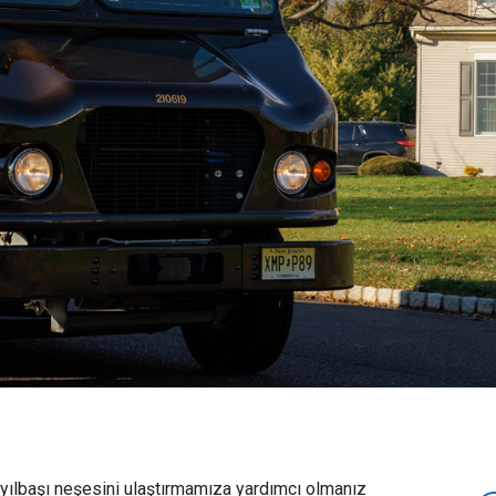
e yılbaşı neşesini ulaştırmamıza yardımcı olmanız