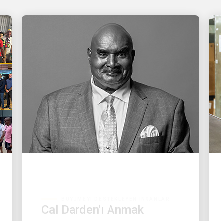
BÜYÜMEYI DESTEKLEYEN İNSANLAR
Cal Darden'ı Anmak
CEO Carol B. Tomé'den Darden ailesine