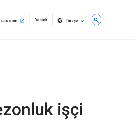
Yeni
Destek
Aynı
ups.com
Türkçe
pencerede
pencerede
aç
aç
zonluk işçi