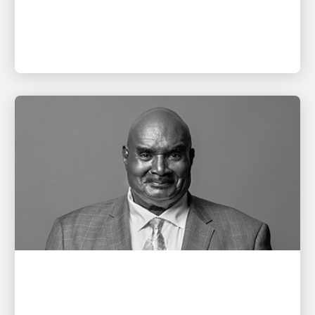
gösteren liderleri ve ekiplerini takdir etmek
BÜYÜMEYI DESTEKLEYEN İNSANLAR
Cal Darden'ı Anmak