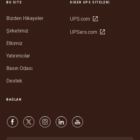
BU SITE
DIĞER UPS SITELERI
Bizden Hikayeler
Yeni
UPS.com
pencerede
Şirketimiz
Yeni
UPSers.com
aç
pencerede
Etkimiz
aç
Yatırımcılar
Basın Odası
Destek
BAĞLAN