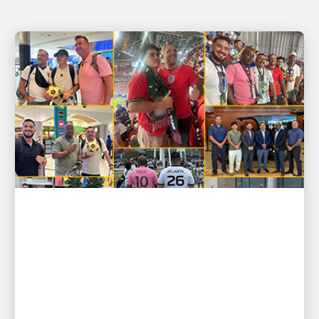
BÜYÜMEYI DESTEKLEYEN İNSANLAR
GOOAALLL! UPS çalışanları
sahada ve saha dışında zaferler
kazandırıyor ⚽
Futbolun en büyük sahnesinde üstün performans