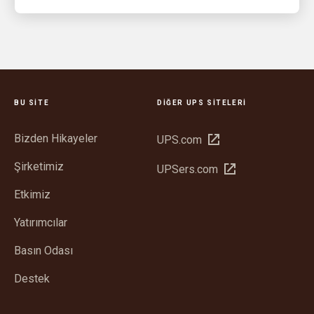
BU SITE
DIĞER UPS SITELERI
Bizden Hikayeler
Yeni
UPS.com
pencerede
Şirketimiz
Yeni
UPSers.com
aç
pencerede
Etkimiz
aç
Yatırımcılar
Basın Odası
Destek