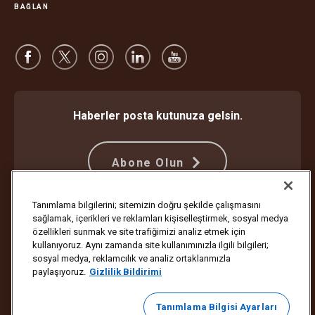
BAĞLAN
Haberler posta kutunuza gelsin.
Abone Olun
Tanımlama bilgilerini; sitemizin doğru şekilde çalışmasını
sağlamak, içerikleri ve reklamları kişiselleştirmek, sosyal medya
Dolandırıcılığa Karşı Koruma
Hüküm ve Koşullar
özellikleri sunmak ve site trafiğimizi analiz etmek için
İnternet Sitesi Kullanım Koşulları
Gizlilik Bildirimi
Çerez Ayarları
kullanıyoruz. Aynı zamanda site kullanımınızla ilgili bilgileri;
sosyal medya, reklamcılık ve analiz ortaklarımızla
Telif Hakkı ©1994-2026 United Parcel Service of America, Inc. Tüm
paylaşıyoruz.
Gizlilik Bildirimi
hakları saklıdır. Bundan sonra e-posta bildirimleri almak istemiyor
musunuz?
Abonelik İptal
Tanımlama Bilgisi Ayarları
E-posta tercihlerinizi güncellemek veya UPS pazarlama e-postaları