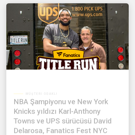
MÜŞTERI ODAKLI
NBA Şampiyonu ve New York
Knicks yıldızı Karl-Anthony
Towns ve UPS sürücüsü David
Delarosa, Fanatics Fest NYC
taraftarlarını şaşırtmak için bir