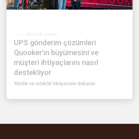
MÜŞTERI ODAKLI
UPS gönderim çözümleri
Quooker'ın büyümesini ve
müşteri ihtiyaçlarını nasıl
destekliyor
Yenilik ve ortaklık hikâyesine dokunun