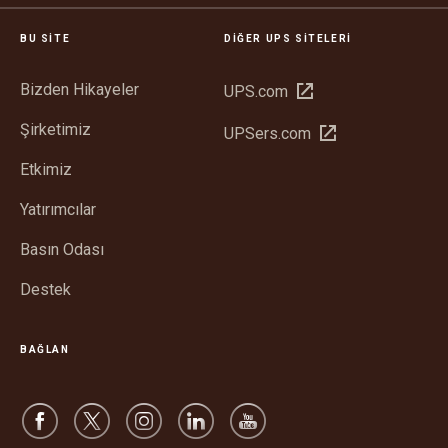
BU SITE
DIĞER UPS SITELERI
Bizden Hikayeler
Yeni
UPS.com
pencerede
Şirketimiz
Yeni
UPSers.com
aç
pencerede
Etkimiz
aç
Yatırımcılar
Basın Odası
Destek
BAĞLAN