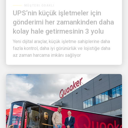
UPS’nin küçük işletmeler için
gönderimi her zamankinden daha
kolay hale getirmesinin 3 yolu
Yeni dijital araçlar, küçük işletme sahiplerine daha
fazla kontrol, daha iyi görünürlük ve lojistiğe daha
az zaman harcama imkânı sağlıyor