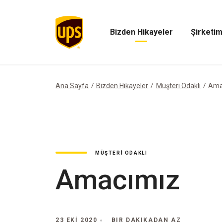
Bizden Hikayeler
Şirketim
Bizden
Şirketimiz
Hikayeler
Menüsünü
Menüsünü
Aç
Aç
Ana Sayfa
Bizden Hikayeler
Müşteri Odaklı
Ama
MÜŞTERI ODAKLI
Amacımız
23 EKI 2020
BIR DAKIKADAN AZ