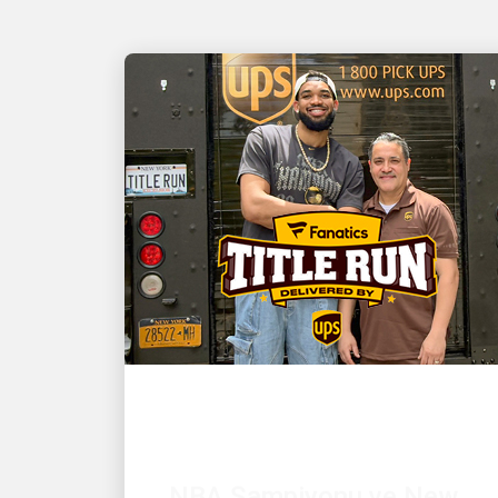
MÜŞTERI ODAKLI
NBA Şampiyonu ve New
York Knicks yıldızı Karl-