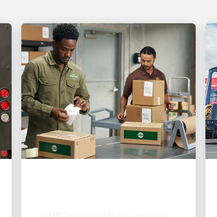
MÜŞTERI ODAKLI
UPS’nin küçük işletmeler
için gönderimi her