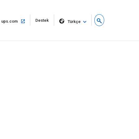
Yeni
Destek
Aynı
ups.com
Türkçe
pencerede
pencerede
aç
aç