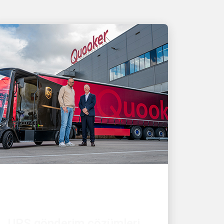
MÜŞTERI ODAKLI
UPS gönderim çözümleri
Quooker'ın büyümesini ve