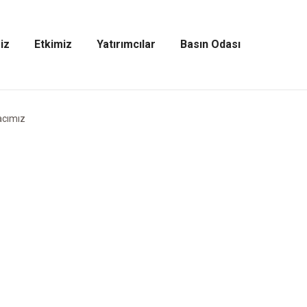
iz
Etkimiz
Yatırımcılar
Basın Odası
Etkimiz
Yatırımcılar
Basın
Menüsünü
Menüsünü
Odası
Aç
Aç
Menüsünü
Aç
cımız