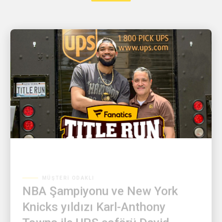
MÜŞTERI ODAKLI
NBA Şampiyonu ve New York
Knicks yıldızı Karl-Anthony
Towns ile UPS şoförü David