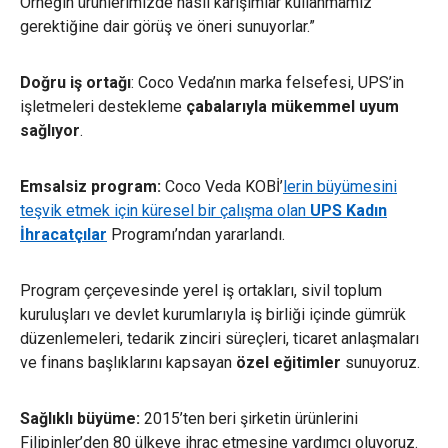
Örneğin ürünlerimizde nasıl karışımlar kullanmamız
gerektiğine dair görüş ve öneri sunuyorlar.”
Doğru iş ortağı
: Coco Veda’nın marka felsefesi, UPS’
in
işletmeleri destekleme
çabalarıyla mükemmel uyum
sağlıyor
.
Emsalsiz program:
Coco Veda KOBİ’
lerin büyümesini
teşvik etmek için küresel bir çalışma olan
UPS Kadın
İhracatçılar
Programı’ndan yararlandı.
Program çerçevesinde yerel iş ortakları, sivil toplum
kuruluşları ve devlet kurumlarıyla iş birliği içinde gümrük
düzenlemeleri, tedarik zinciri süreçleri, ticaret anlaşmaları
ve finans başlıklarını kapsayan
özel eğitimler
sunuyoruz.
Sağlıklı büyüme:
2015’ten beri şirketin ürünlerini
Filipinler’den 80 ülkeye ihraç etmesine yardımcı oluyoruz.