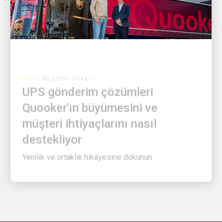
MÜŞTERI ODAKLI
UPS gönderim çözümleri
Quooker'ın büyümesini ve
müşteri ihtiyaçlarını nasıl
destekliyor
Yenilik ve ortaklık hikâyesine dokunun