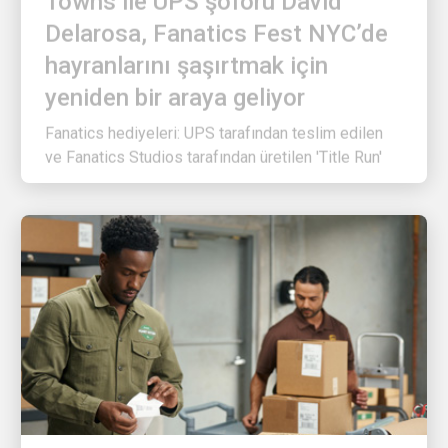
Delarosa, Fanatics Fest NYC’de
hayranlarını şaşırtmak için
yeniden bir araya geliyor
Fanatics hediyeleri: UPS tarafından teslim edilen
ve Fanatics Studios tarafından üretilen 'Title Run'