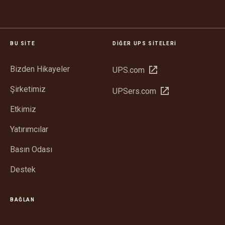
BU SITE
DIĞER UPS SITELERI
Bizden Hikayeler
Yeni
UPS.com
pencerede
Şirketimiz
Yeni
UPSers.com
aç
pencerede
Etkimiz
aç
Yatırımcılar
Basın Odası
Destek
BAĞLAN