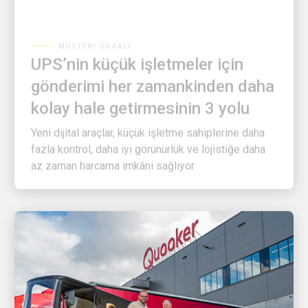
MÜŞTERI ODAKLI
UPS’nin küçük işletmeler için
gönderimi her zamankinden daha
kolay hale getirmesinin 3 yolu
Yeni dijital araçlar, küçük işletme sahiplerine daha
fazla kontrol, daha iyi görünürlük ve lojistiğe daha
az zaman harcama imkânı sağlıyor