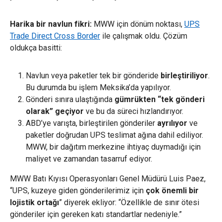
Harika bir navlun fikri:
MWW için dönüm noktası,
UPS
Trade Direct Cross Border
ile çalışmak oldu. Çözüm
oldukça basitti:
Navlun veya paketler tek bir gönderide
birleştiriliyor
.
Bu durumda bu işlem Meksika’da yapılıyor.
Gönderi sınıra ulaştığında
gümrükten
“tek gönderi
olarak” geçiyor
ve bu da süreci hızlandırıyor.
ABD’ye varışta, birleştirilen gönderiler
ayrılıyor
ve
paketler doğrudan UPS teslimat ağına dahil ediliyor.
MWW, bir dağıtım merkezine ihtiyaç duymadığı için
maliyet ve zamandan tasarruf ediyor.
MWW Batı Kıyısı Operasyonları Genel Müdürü Luis Paez,
“UPS, kuzeye giden gönderilerimiz için
çok önemli bir
lojistik ortağı
” diyerek ekliyor: “Özellikle de sınır ötesi
gönderiler için gereken katı standartlar nedeniyle.”