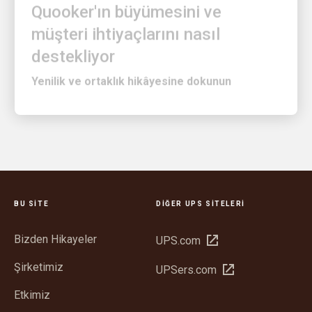
müşteri ihtiyaçlarını nasıl
destekliyor
Yenilik ve ortaklık hikâyesine dokunun
BU SITE
DIĞER UPS SITELERI
Bizden Hikayeler
Yeni
UPS.com
pencerede
Şirketimiz
Yeni
UPSers.com
aç
pencerede
Etkimiz
aç