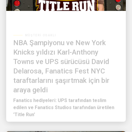
MÜŞTERI ODAKLI
NBA Şampiyonu ve New York
Knicks yıldızı Karl-Anthony
Towns ve UPS sürücüsü David
Delarosa, Fanatics Fest NYC
taraftarlarını şaşırtmak için bir
araya geldi
Fanatics hediyeleri: UPS tarafından teslim
edilen ve Fanatics Studios tarafından üretilen
'Title Run'