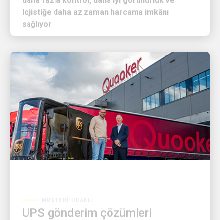
sağlıyor
MÜŞTERI ODAKLI
UPS gönderim çözümleri
Quooker'ın büyümesini ve