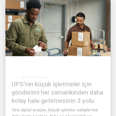
MÜŞTERI ODAKLI
UPS’nin küçük işletmeler için
gönderimi her zamankinden daha
kolay hale getirmesinin 3 yolu
Yeni dijital araçlar, küçük işletme sahiplerine
daha fazla kontrol, daha iyi görünürlük ve
lojistiğe daha az zaman harcama imkânı