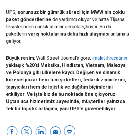
UPS,
sorunsuz bir gümrük süreci için MWW’nin çoklu
paket gönderilerine
de yardımcı oluyor ve hatta Tijuana
tesislerinden günlük alımlar gerçekleştiriyor. Bu da
paketlerin
varış noktalarına daha hızlı ulaşması
anlamına
geliyor.
Büyük resim
: Wall Street Journal’a göre,
imalat ihracatının
yaklaşık
%20’si Meksika, Hindistan, Vietnam, Malezya
ve Polonya gibi ülkelere kaydı.
Değişen ve dinamik
küresel pazar
hem tüm şirketleri, tedarik zincirlerini,
taşıyıcıları hem de lojistik ve dağıtım biçimlerini
etkiliyor. Ve işte biz de bu noktada
öne çıkıyoruz
.
Uçtan uca hizmetimiz sayesinde,
müşteriler yalnızca
tek bir lojistik ortağına, yani UPS’e güvenebiliyor
.