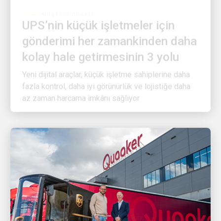
UPS’nin küçük işletmeler için
gönderimi her zamankinden daha
kolay hale getirmesinin 3 yolu
Yeni dijital araçlar, küçük işletme sahiplerine daha
fazla kontrol, daha iyi görünürlük ve lojistiğe daha
az zaman harcama imkânı sağlıyor