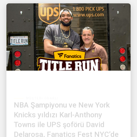
MÜŞTERI ODAKLI
NBA Şampiyonu ve New York
Knicks yıldızı Karl-Anthony
Towns ile UPS şoförü David
Delarosa, Fanatics Fest NYC’de
hayranlarını şaşırtmak için