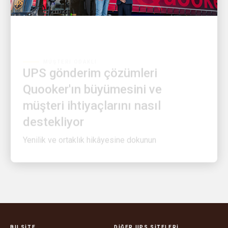
MÜŞTERI ODAKLI
UPS gönderim çözümleri
Quooker'ın büyümesini ve
müşteri ihtiyaçlarını nasıl
destekliyor
Yenilik ve ortaklık hikâyesine dokunun
BU SITE
DIĞER UPS SITELERI