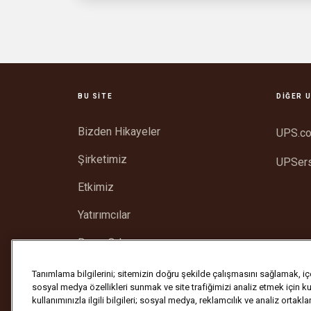
BU SITE
DIĞER U
Bizden Hikayeler
UPS.c
Şirketimiz
UPSer
Etkimiz
Yatırımcılar
Basın Odası
Destek
Tanımlama bilgilerini; sitemizin doğru şekilde çalışmasını sağlamak, içer
sosyal medya özellikleri sunmak ve site trafiğimizi analiz etmek için k
kullanımınızla ilgili bilgileri; sosyal medya, reklamcılık ve analiz ortakl