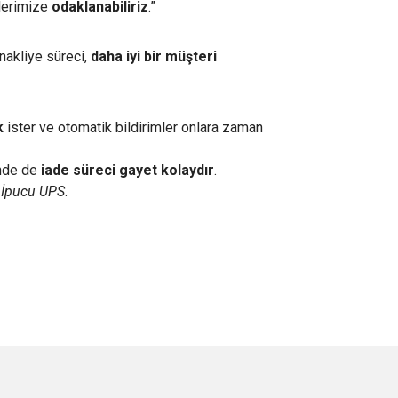
tlerimize
odaklanabiliriz
.”
nakliye süreci,
daha iyi bir müşteri
k
ister ve otomatik bildirimler onlara zaman
inde de
iade süreci gayet kolaydır
.
!
İpucu UPS
.