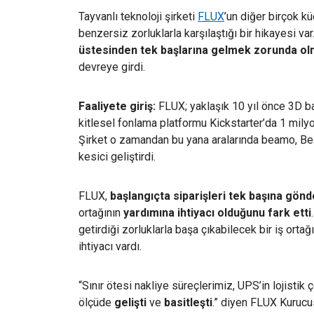
Tayvanlı teknoloji şirketi
FLUX
’un diğer birçok kü
benzersiz zorluklarla karşılaştığı bir hikayesi va
üstesinden tek başlarına gelmek zorunda olm
devreye girdi.
Faaliyete giriş:
FLUX; yaklaşık 10 yıl önce 3D bas
kitlesel fonlama platformu Kickstarter’da 1 mily
Şirket o zamandan bu yana aralarında beamo, Be
kesici geliştirdi.
FLUX,
başlangıçta siparişleri tek başına gön
ortağının
yardımına ihtiyacı olduğunu fark etti
getirdiği zorluklarla başa çıkabilecek bir iş ortağ
ihtiyacı vardı.
“Sınır ötesi nakliye süreçlerimiz, UPS’in lojisti
ölçüde
gelişti
ve
basitleşti
.” diyen FLUX Kurucus