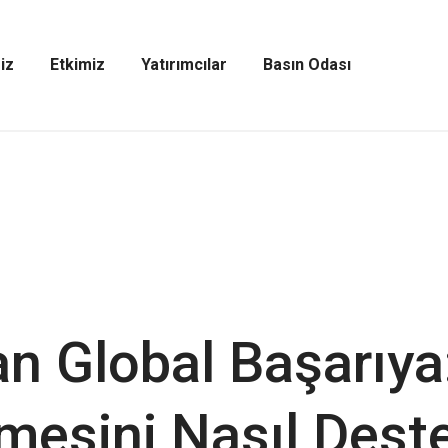
iz
Etkimiz
Yatırımcılar
Basın Odası
Etkimiz
Yatırımcılar
Basın
Menüsünü
Menüsünü
Odası
Aç
Aç
Menüsünü
Aç
an Global Başarıya
mesini Nasıl Dest