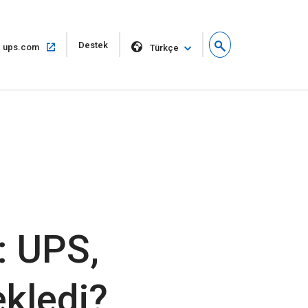
Yeni
Destek
Aynı
ups.com
Türkçe
pencerede
pencerede
aç
aç
: UPS,
ekledi?