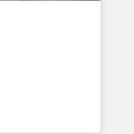
MÜŞTERI ODAKLI
UPS gönderim çözümleri
Quooker'ın büyümesini ve
müşteri ihtiyaçlarını nasıl
destekliyor
Yenilik ve ortaklık hikâyesine dokunun