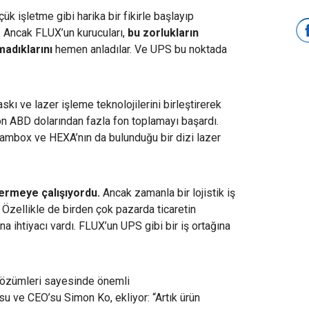
çük işletme gibi harika bir fikirle başlayıp
r. Ancak FLUX’un kurucuları,
bu zorlukların
adıklarını
hemen anladılar. Ve UPS bu noktada
kı ve lazer işleme teknolojilerini birleştirerek
on ABD dolarından fazla fon toplamayı başardı.
ambox ve HEXA’nın da bulunduğu bir dizi lazer
dermeye çalışıyordu
.
Ancak zamanla bir lojistik iş
. Özellikle de birden çok pazarda ticaretin
ına ihtiyacı vardı. FLUX’un UPS gibi bir iş ortağına
k çözümleri sayesinde önemli
u ve CEO’su Simon Ko, ekliyor: “Artık ürün