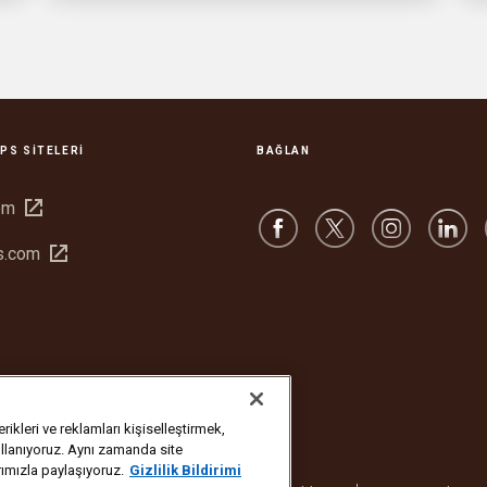
PS SITELERI
BAĞLAN
Yeni
om
pencerede
Yeni
s.com
aç
pencerede
aç
ikleri ve reklamları kişiselleştirmek,
ullanıyoruz. Aynı zamanda site
arımızla paylaşıyoruz.
Gizlilik Bildirimi