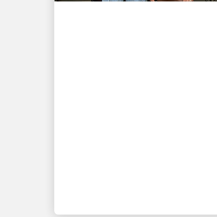
MÜŞTERI ODAKLI
NBA Şampiyonu ve New
York Knicks yıldızı Karl-
Anthony Towns ile UPS
şoförü David Delarosa,
Fanatics Fest NYC’de
hayranlarını şaşırtmak
için yeniden bir araya
geliyor
Fanatics hediyeleri: UPS tarafından
teslim edilen ve Fanatics Studios
tarafından üretilen 'Title Run'