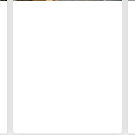
MÜŞTERI ODAKLI
UPS’nin küçük işletmeler
için gönderimi her
zamankinden daha kolay
hale getirmesinin 3 yolu
Yeni dijital araçlar, küçük işletme
sahiplerine daha fazla kontrol, daha iyi
görünürlük ve lojistiğe daha az zaman
harcama imkânı sağlıyor