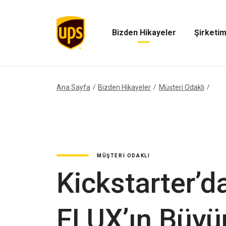
Bizden Hikayeler
Şirketim
Bizden
Şirketimiz
Hikayeler
Menüsünü
Menüsünü
Aç
Aç
Ana Sayfa
Bizden Hikayeler
Müşteri Odaklı
MÜŞTERI ODAKLI
Kickstarter’d
FLUX’ın Büyü