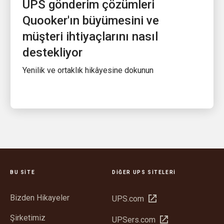
UPS gönderim çözümleri
Quooker'ın büyümesini ve
müşteri ihtiyaçlarını nasıl
destekliyor
Yenilik ve ortaklık hikâyesine dokunun
BU SITE
DIĞER UPS SITELERI
Bizden Hikayeler
Yeni
UPS.com
pencerede
Şirketimiz
Yeni
UPSers.com
aç