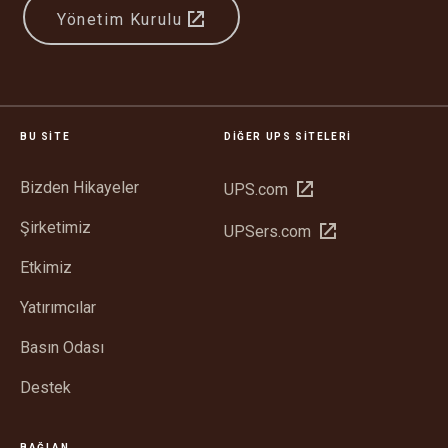
Yönetim Kurulu
BU SITE
DIĞER UPS SITELERI
Bizden Hikayeler
Yeni
UPS.com
pencerede
Şirketimiz
Yeni
UPSers.com
aç
pencerede
Etkimiz
aç
Yatırımcılar
Basın Odası
Destek
BAĞLAN