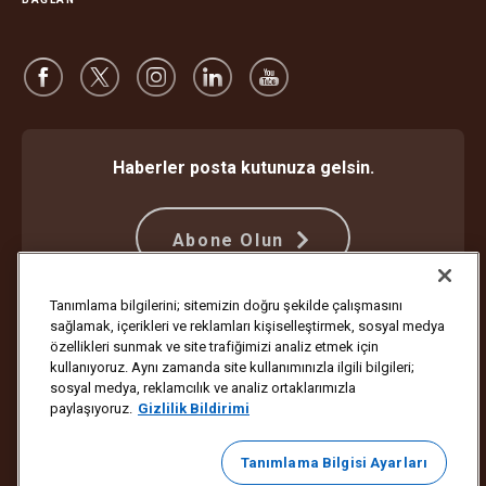
Haberler posta kutunuza gelsin.
Abone Olun
Tanımlama bilgilerini; sitemizin doğru şekilde çalışmasını
sağlamak, içerikleri ve reklamları kişiselleştirmek, sosyal medya
Dolandırıcılığa Karşı Koruma
Hüküm ve Koşullar
özellikleri sunmak ve site trafiğimizi analiz etmek için
İnternet Sitesi Kullanım Koşulları
Gizlilik Bildirimi
Çerez Ayarları
kullanıyoruz. Aynı zamanda site kullanımınızla ilgili bilgileri;
sosyal medya, reklamcılık ve analiz ortaklarımızla
Telif Hakkı ©1994-2026 United Parcel Service of America, Inc. Tüm
paylaşıyoruz.
Gizlilik Bildirimi
hakları saklıdır. Bundan sonra e-posta bildirimleri almak istemiyor
musunuz?
Abonelik İptal
Tanımlama Bilgisi Ayarları
E-posta tercihlerinizi güncellemek veya UPS pazarlama e-postaları