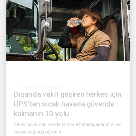
BAŞARILI İŞVEREN
Dışarıda vakit geçiren herkes için
UPS’ten sıcak havada güvende
kalmanın 10 yolu
Sıcak havalarda kendinizi nasıl hazırlayacağınızı ve
koruyacağınızı öğrenin