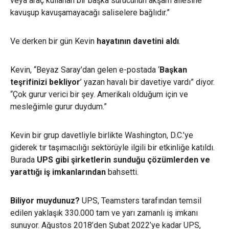
veya araç kullanan bir başka sürücünün akşam ailesine
kavuşup kavuşamayacağı saliselere bağlıdır.”
Ve derken bir gün Kevin
hayatının davetini aldı
.
Kevin, “Beyaz Saray’dan gelen e-postada ‘
Başkan
teşrifinizi bekliyor
’ yazan havalı bir davetiye vardı” diyor.
“Çok gurur verici bir şey. Amerikalı olduğum için ve
mesleğimle gurur duydum.”
Kevin bir grup davetliyle birlikte Washington, D.C.’ye
giderek tır taşımacılığı sektörüyle ilgili bir etkinliğe katıldı.
Burada
UPS gibi şirketlerin sunduğu çözümlerden ve
yarattığı iş imkanlarından
bahsetti.
Biliyor muydunuz?
UPS, Teamsters tarafından temsil
edilen yaklaşık 330.000 tam ve yarı zamanlı iş imkanı
sunuyor.
Ağustos 2018’den Şubat 2022’ye kadar UPS,