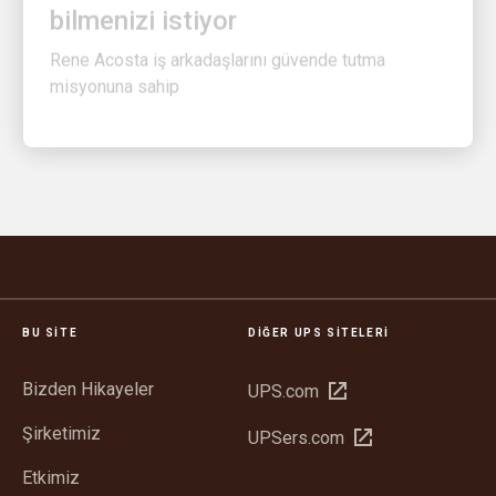
Rene Acosta iş arkadaşlarını güvende tutma
misyonuna sahip
BU SITE
DIĞER UPS SITELERI
Bizden Hikayeler
Yeni
UPS.com
pencerede
Şirketimiz
Yeni
UPSers.com
aç
pencerede
Etkimiz
aç