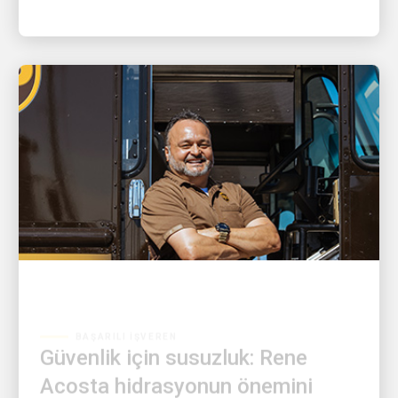
BAŞARILI İŞVEREN
Güvenlik için susuzluk: Rene
Acosta hidrasyonun önemini
bilmenizi istiyor