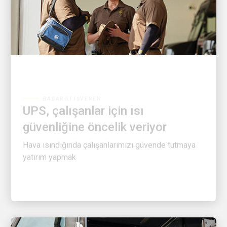
BAŞARILI İŞVEREN
UPS, çalışanlar için ısı
güvenliğine öncelik veriyor
Hava ısındığında çalışanlarımızı güvende tutmaya
yatırım yapmak