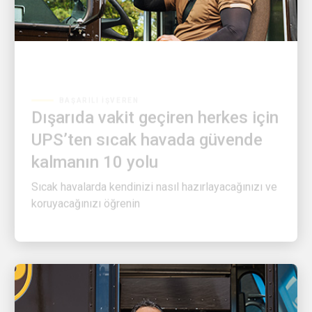
BAŞARILI İŞVEREN
Dışarıda vakit geçiren herkes için
UPS’ten sıcak havada güvende
kalmanın 10 yolu
Sıcak havalarda kendinizi nasıl hazırlayacağınızı ve
koruyacağınızı öğrenin