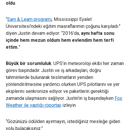
oldu
.
“
Earn & Learn programı
, Mississippi Eyalet
Üniversitesi’ndeki eğitim masraflarımın çoğunu karşıladı.”
diyen Justin devam ediyor: “2016’da,
aynı hafta sonu
içinde hem mezun oldum hem evlendim hem terfi
ettim.
”
Büyük bir sorumluluk
: UPS’in meteoroloji ekibi her zaman
görev başındadır. Justin ve iş arkadaşları, doğru
tahminlerde bulunarak teslimatların yeniden
yönlendirilmesine yardımcı olurken UPS pilotlarını ve yer
ekiplerini senkronize ediyor ve paketlerin gerektiği
zamanda ulaşmasını sağlıyor. Justin’in iş başındayken
Fox
Weather ile yaptığı röportajı
izleyin.
“Gözünüzü ödülden ayırmayın, istediğiniz mesleğe giden
yolu bulacaksınız.”