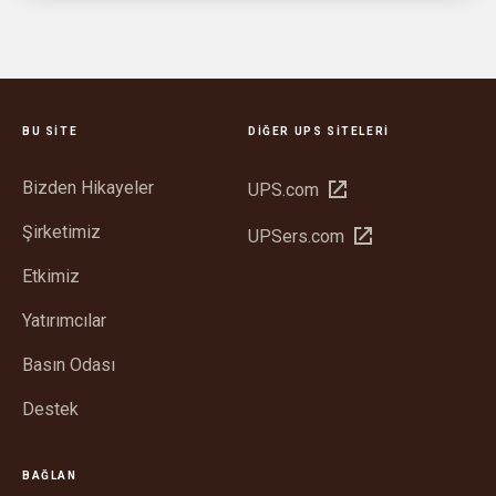
BU SITE
DIĞER UPS SITELERI
Bizden Hikayeler
Yeni
UPS.com
pencerede
Şirketimiz
Yeni
UPSers.com
aç
pencerede
Etkimiz
aç
Yatırımcılar
Basın Odası
Destek
BAĞLAN