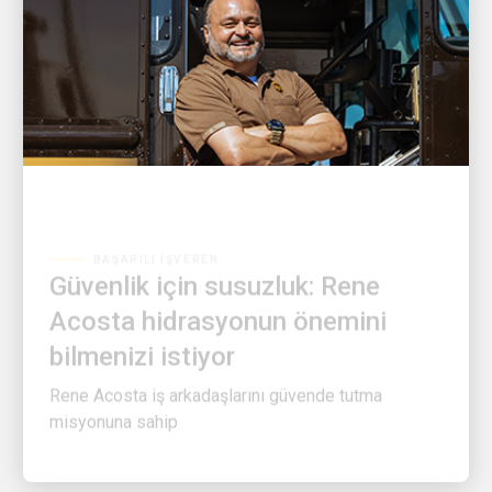
BAŞARILI İŞVEREN
Güvenlik için susuzluk: Rene
Acosta hidrasyonun önemini
bilmenizi istiyor
Rene Acosta iş arkadaşlarını güvende tutma
misyonuna sahip