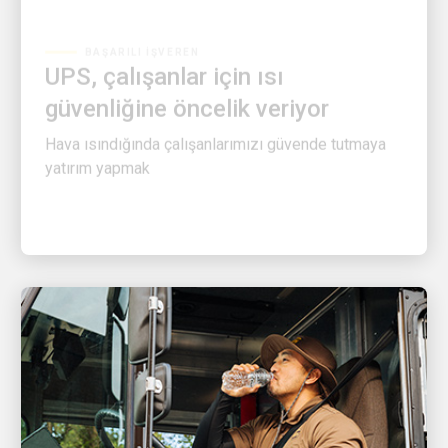
BAŞARILI İŞVEREN
UPS, çalışanlar için ısı
güvenliğine öncelik veriyor
Hava ısındığında çalışanlarımızı güvende tutmaya
yatırım yapmak