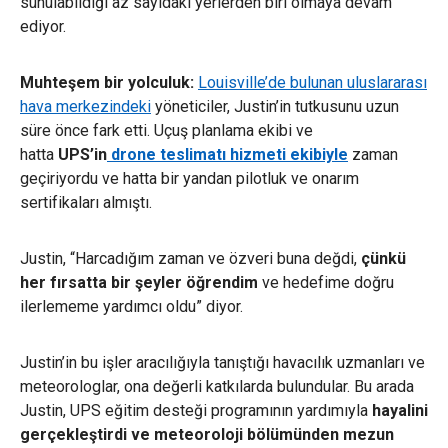
sunulabildiği az sayıdaki yerlerden biri olmaya devam
ediyor.
Muhteşem bir yolculuk:
Louisville’de bulunan uluslararası
hava merkezindeki
yöneticiler,
Justin’in tutkusunu uzun
süre önce fark etti. Uçuş planlama ekibi ve
hatta
UPS’in
drone teslimatı hizmeti ekibiyle
zaman
geçiriyordu ve hatta bir yandan pilotluk ve onarım
sertifikaları almıştı.
Justin, “Harcadığım zaman ve özveri buna değdi,
çünkü
her fırsatta bir şeyler öğrendim
ve hedefime doğru
ilerlememe yardımcı oldu” diyor.
Justin’in bu işler aracılığıyla tanıştığı havacılık uzmanları ve
meteorologlar, ona değerli katkılarda bulundular.
Bu arada
Justin,
UPS eğitim desteği programının yardımıyla
hayalini
gerçekleştirdi ve meteoroloji bölümünden mezun