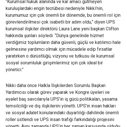
“Kurumsal hukuk alanında ve kar amacı gütmeyen
kuruluşlardaki engin tecrübesi nedeniyle Nikki’nin,
kurumumuz için çok önemli bir dönemde, bu önemli rol için
görevlendirilmesi çok isabetli bir adım oldu,” diyen UPS
kurumsal ilişkiler direktörü Laura Lane yeni başkan Clifton
hakkında şunları söyledi: “Dünya genelinde hizmet
verdiğimiz toplumların daha güvenli, güçlü ve katılımcı hale
gelmesine yardımcı olmak için mücadele edip fırsatlar
yaratırken o dürüstlüğü, vizyonu ve tutkusu ile kurumsal
sosyal sorumluluk girişimlerimiz için çok ideal bir
yönetici.”
Nikki daha önce Halkla İlişkilerden Sorumlu Başkan
Yardımcısı olarak görev yaparak ve Kongre üyeleri ve
eyalet baş savcılarıyla UPS’in iş gücü politikaları, yasama
temsilciliği ve dış ilişkilerini yönetti. UPS’in insan hakları
ve sosyal adalet konularındaki duyarlılığı dahilinde önemli
roller üstlendi ve UPS insan trafiği farkındalığı projesini
yönetti. Aynı zamanda UPS’in her zaman karşısında olduğu