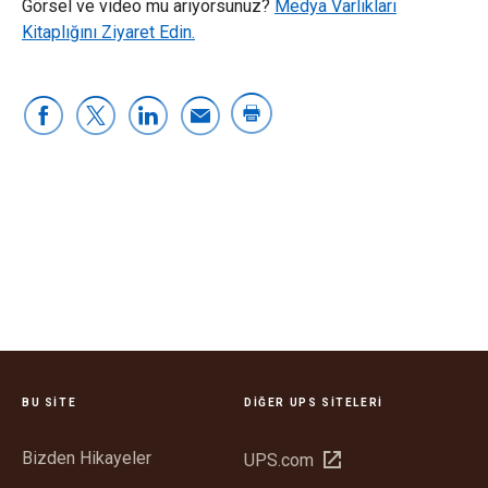
Görsel ve video mu arıyorsunuz?
Medya Varlıkları
Kitaplığını Ziyaret Edin.
BU SITE
DIĞER UPS SITELERI
Bizden Hikayeler
Yeni
UPS.com
pencerede