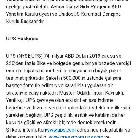
üyeliği gösterilebilir. Ayrıca Dünya Gıda Programı ABD
Yönetim Kurulu üyesi ve UnidosUS Kurumsal Danışma
Kurulu Başkanı’dır.
UPS Hakkında
UPS (NYSE:UPS) 74 milyar ABD Doları 2019 cirosu ve
220’den fazla ülke ve bölgede geniş bir yelpazede verdiği
entegre lojistik hizmetleri ile dünyanın en büyük paket
teslimat şirketidir. Şirketin 500.000’in üstünde çalışanı
basitçe formüle edilmiş ve kararlıkla uygulanan bir
stratejiyle çalışmaktadır: Müşteri Odaklı. İnsan Kaynaklı.
Yenilikçi. UPS çevreye olan etkisini en aza indirme
hedefine ve hizmet verdiği toplumları destekleme ilkesini
yürekten bağlıdır. UPS çeşitlilik, eşitlik ve katılımı da her
koşulda güçlü ve sürekli biçimde desteklemektedir.
Şirkete internetten
www.ups.com
adresinden ulaşılabilir ve
daha kapsamlı bilgi
www.pressroom.ups.com
ve