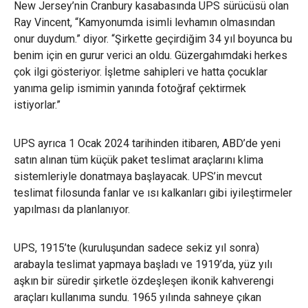
New Jersey’nin Cranbury kasabasında UPS sürücüsü olan
Ray Vincent, “Kamyonumda isimli levhamın olmasından
onur duydum.” diyor. “Şirkette geçirdiğim 34 yıl boyunca bu
benim için en gurur verici an oldu. Güzergahımdaki herkes
çok ilgi gösteriyor. İşletme sahipleri ve hatta çocuklar
yanıma gelip ismimin yanında fotoğraf çektirmek
istiyorlar.”
UPS ayrıca 1 Ocak 2024 tarihinden itibaren, ABD’de yeni
satın alınan tüm küçük paket teslimat araçlarını klima
sistemleriyle donatmaya başlayacak. UPS’in mevcut
teslimat filosunda fanlar ve ısı kalkanları gibi iyileştirmeler
yapılması da planlanıyor.
UPS, 1915’te (kuruluşundan sadece sekiz yıl sonra)
arabayla teslimat yapmaya başladı ve 1919’da, yüz yılı
aşkın bir süredir şirketle özdeşleşen ikonik kahverengi
araçları kullanıma sundu. 1965 yılında sahneye çıkan