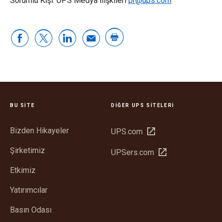
Sorumlu Kişi: UPS Medya İlişkileri
pr@ups.com
BU SITE
DIĞER UPS SITELERI
Bizden Hikayeler
Yeni
UPS.com
pencerede
Şirketimiz
Yeni
UPSers.com
aç
pencerede
Etkimiz
aç
Yatırımcılar
Basın Odası