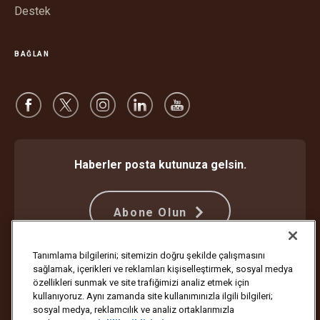
Destek
BAĞLAN
Haberler posta kutunuza gelsin.
Abone Olun
Tanımlama bilgilerini; sitemizin doğru şekilde çalışmasını
sağlamak, içerikleri ve reklamları kişiselleştirmek, sosyal medya
Dolandırıcılığa Karşı Koruma
Hüküm ve Koşullar
özellikleri sunmak ve site trafiğimizi analiz etmek için
İnternet Sitesi Kullanım Koşulları
Gizlilik Bildirimi
Çerez Ayarları
kullanıyoruz. Aynı zamanda site kullanımınızla ilgili bilgileri;
sosyal medya, reklamcılık ve analiz ortaklarımızla
Telif Hakkı ©1994-2026 United Parcel Service of America, Inc. Tüm