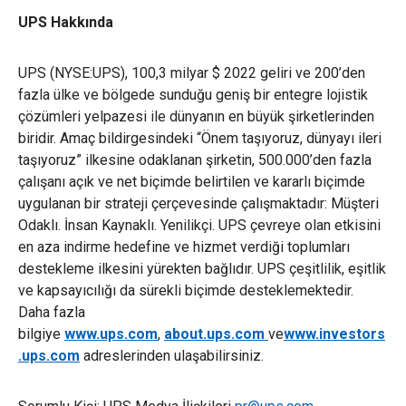
UPS Hakkında
UPS (NYSE:UPS), 100,3 milyar $ 2022 geliri ve 200’den
fazla ülke ve bölgede sunduğu geniş bir entegre lojistik
çözümleri yelpazesi ile dünyanın en büyük şirketlerinden
biridir. Amaç bildirgesindeki “Önem taşıyoruz, dünyayı ileri
taşıyoruz” ilkesine odaklanan şirketin, 500.000’den fazla
çalışanı açık ve net biçimde belirtilen ve kararlı biçimde
uygulanan bir strateji çerçevesinde çalışmaktadır: Müşteri
Odaklı. İnsan Kaynaklı. Yenilikçi. UPS çevreye olan etkisini
en aza indirme hedefine ve hizmet verdiği toplumları
destekleme ilkesini yürekten bağlıdır. UPS çeşitlilik, eşitlik
ve kapsayıcılığı da sürekli biçimde desteklemektedir.
Daha fazla
bilgiye
www.ups.com
,
about.ups.com
ve
www.investors
.ups.com
adreslerinden ulaşabilirsiniz.