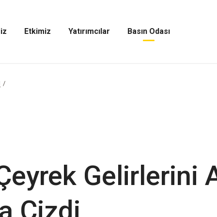
iz
Etkimiz
Yatırımcılar
Basın Odası
Etkimiz
Yatırımcılar
Basın
Menüsünü
Menüsünü
Odası
Aç
Aç
Menüsünü
Aç
l
eyrek Gelirlerini 
a Çizdi