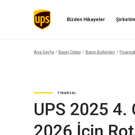
Bizden Hikayeler
Şirketim
Bizden
Şirketimiz
Hikayeler
Menüsünü
Menüsünü
Aç
Aç
Ana Sayfa
Basın Odası
Basın Bültenleri
Finansa
FINANSAL
UPS 2025 4. Ç
2026 İçin Rot