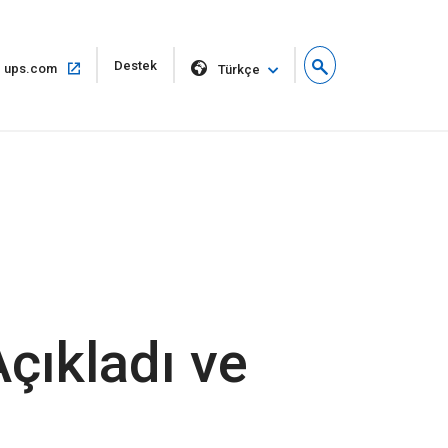
Yeni
Destek
Aynı
ups.com
Türkçe
pencerede
pencerede
aç
aç
Açıkladı ve