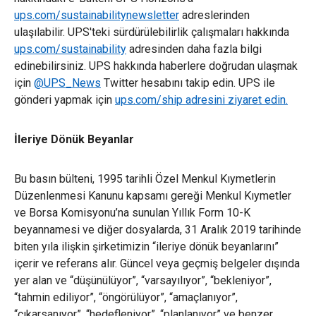
ups.com/sustainabilitynewsletter
adreslerinden
ulaşılabilir. UPS'teki sürdürülebilirlik çalışmaları hakkında
ups.com/sustainability
adresinden daha fazla bilgi
edinebilirsiniz. UPS hakkında haberlere doğrudan ulaşmak
için
@UPS_News
Twitter hesabını takip edin. UPS ile
gönderi yapmak için
ups.com/ship
adresini ziyaret edin.
İleriye Dönük Beyanlar
Bu basın bülteni, 1995 tarihli Özel Menkul Kıymetlerin
Düzenlenmesi Kanunu kapsamı gereği Menkul Kıymetler
ve Borsa Komisyonu’na sunulan Yıllık Form 10-K
beyannamesi ve diğer dosyalarda, 31 Aralık 2019 tarihinde
biten yıla ilişkin şirketimizin “ileriye dönük beyanlarını”
içerir ve referans alır. Güncel veya geçmiş belgeler dışında
yer alan ve “düşünülüyor”, “varsayılıyor”, “bekleniyor”,
“tahmin ediliyor”, “öngörülüyor”, “amaçlanıyor”,
“çıkarsanıyor”, “hedefleniyor”, “planlanıyor” ve benzer