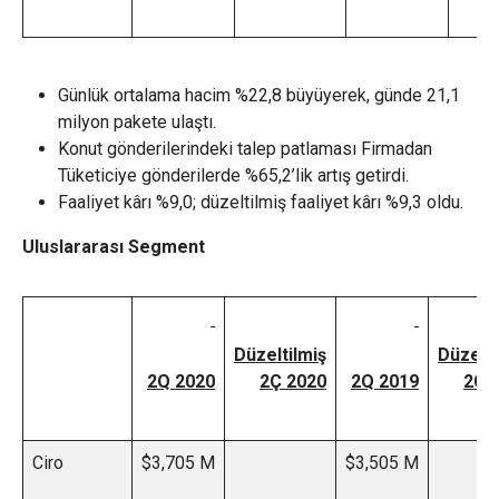
Günlük ortalama hacim %22,8 büyüyerek, günde 21,1
milyon pakete ulaştı.
Konut gönderilerindeki talep patlaması Firmadan
Tüketiciye gönderilerde %65,2’lik artış getirdi.
Faaliyet kârı %9,0; düzeltilmiş faaliyet kârı %9,3 oldu.
Uluslararası Segment
Düzeltilmiş
Düzelti
2Q 2020
2Ç 2020
2Q 2019
2Ç 
Ciro
$3,705 M
$3,505 M