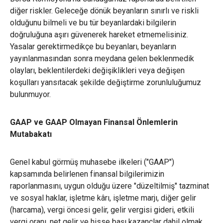
diğer riskler. Geleceğe dönük beyanların sınırlı ve riskli
olduğunu bilmeli ve bu tür beyanlardaki bilgilerin
doğruluğuna aşırı güvenerek hareket etmemelisiniz.
Yasalar gerektirmedikçe bu beyanları, beyanların
yayınlanmasından sonra meydana gelen beklenmedik
olayları, beklentilerdeki değişiklikleri veya değişen
koşulları yansıtacak şekilde değiştirme zorunluluğumuz
bulunmuyor.
GAAP ve GAAP Olmayan Finansal Önlemlerin
Mutabakatı
Genel kabul görmüş muhasebe ilkeleri ("GAAP")
kapsamında belirlenen finansal bilgilerimizin
raporlanmasını, uygun olduğu üzere "düzeltilmiş" tazminat
ve sosyal haklar, işletme kârı, işletme marjı, diğer gelir
(harcama), vergi öncesi gelir, gelir vergisi gideri, etkili
vergi oranı, net gelir ve hisse başı kazançlar dahil olmak