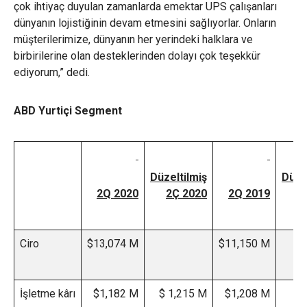
çok ihtiyaç duyulan zamanlarda emektar UPS çalışanları
dünyanın lojistiğinin devam etmesini sağlıyorlar. Onların
müşterilerimize, dünyanın her yerindeki halklara ve
birbirilerine olan desteklerinden dolayı çok teşekkür
ediyorum,” dedi.
ABD Yurtiçi Segment
Düzeltilmiş
Düze
2Q 2020
2Ç 2020
2Q 2019
2
Ciro
$13,074 M
$11,150 M
İşletme kârı
$1,182 M
$ 1,215 M
$1,208 M
$1