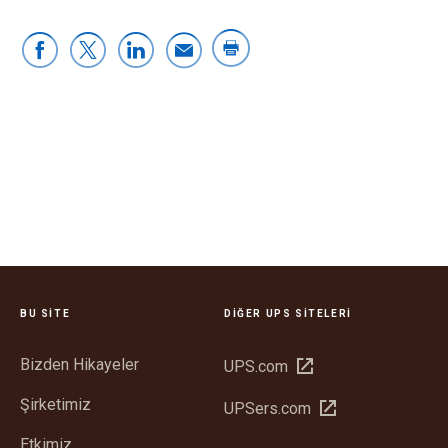
BU SITE
DIĞER UPS SITELERI
Bizden Hikayeler
Yeni
UPS.com
pencerede
Şirketimiz
Yeni
UPSers.com
aç
pencerede
Etkimiz