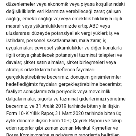
düzenlemeler veya ekonomik veya piyasa koşullarındaki
değişikliklerin varlıklarımıza verebileceği zarar; çalışan
sağlığı, emekli sağlığı ve/veya emeklilik haklarıyla ilgili
masraf veya yükümlülüklerimizde artış; ABD veya
uluslararası düzeyde potansiyel ek vergi yükleri; iş ve
istihdam, personel sakatlanmaları, mala zarar, iş
uygulamaları, çevresel yükümlülükler ve diğer konularla
ilgili ortaya çıkabilecek potansiyel tazminat talepleri ve
davalar; şirket satın almaları, şirket birleşmeleri veya
stratejik ortaklıklarda hedeflenen faydaları
gerçekleştirebilme becerimiz; dönüşüm girişimlerimler
hedeflediğimiz faydaları gerçekleştirebilme becerimiz;
faaliyet sonuçlarımızda periyodik veya mevsimlik
dalgalanmalar; sigorta ve tazminat giderlerimizi yönetme
becerimiz; ve 31 Aralık 2019 tarihinde biten yıla ilişkin
Form 10-K Yıllık Rapor, 31 Mart 2020 tarihinde biten üç
aylık döneme ilişkin Form 10-Q Çeyrek Raporu ve takip
eden raporlar gibi zaman zaman Menkul Kıymetler ve
Borsa Komisyonu’na sunduğumuz raporlarda belirtilen