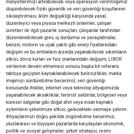
maliyetlerimizi artırabilecek veya operasyon verimliliğimiz
düşürebilecek fiziki güvenlik ve veri güvenliği koşullarının
sıkılaştırılması; iklim değişikliği karşısında yasal,
düzenleyici veya piyasa merkezli önlemler; çalışan
ücretleri ile ilgili pazarlık sonuçları; çalışanlar tarafından
düzenlenebilecek grev, iş durdurma ve yavaşlatmalar;
benzin, motorin ve uçak yakıtı gibi enerji fiyatlarındaki
değişim ve bu emtiaların arzında yaşanabilecek sıkıntıların
etkisi; döviz kurları ve faiz oranlarındaki değişim; LIBOR
verilerinin devam etmemesi sonucu başka bir referans
tabloya geçişten kaynaklanabilecek belirsizlikler; marka
imajımızı sürdürebilme becerimiz; veri güvenliği
konusunda ihlaller; internet veya teknoloji altyapımızda
yaşanabilecek aksaklıklar; terörist saldırılar, bölgesel veya
küresel salgınlar gibi doğal afet veya insan kaynaklı
eylemlerin şirketimize etkisi; gelecekteki sermaye yatırım
ihtiyaçlarımızı doğru şekilde öngörebilme becerimiz;
uluslararası ve büyüyen pazarlarda karşılaşılan ekonomik,
politik ve sosyal gelişmeler; şirket stratejisi, resmi