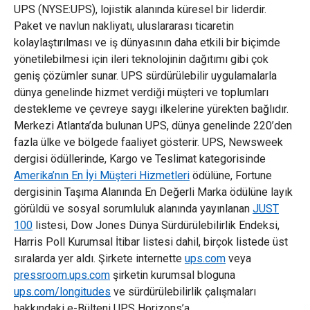
UPS (NYSE:UPS), lojistik alanında küresel bir liderdir.
Paket ve navlun nakliyatı, uluslararası ticaretin
kolaylaştırılması ve iş dünyasının daha etkili bir biçimde
yönetilebilmesi için ileri teknolojinin dağıtımı gibi çok
geniş çözümler sunar. UPS sürdürülebilir uygulamalarla
dünya genelinde hizmet verdiği müşteri ve toplumları
destekleme ve çevreye saygı ilkelerine yürekten bağlıdır.
Merkezi Atlanta’da bulunan UPS, dünya genelinde 220’den
fazla ülke ve bölgede faaliyet gösterir. UPS, Newsweek
dergisi ödüllerinde, Kargo ve Teslimat kategorisinde
Amerika’nın En İyi Müşteri Hizmetleri
ödülüne, Fortune
dergisinin Taşıma Alanında En Değerli Marka ödülüne layık
görüldü ve sosyal sorumluluk alanında yayınlanan
JUST
100
listesi, Dow Jones Dünya Sürdürülebilirlik Endeksi,
Harris Poll Kurumsal İtibar listesi dahil, birçok listede üst
sıralarda yer aldı. Şirkete internette
ups.com
veya
pressroom.ups.com
şirketin kurumsal bloguna
ups.com/longitudes
ve sürdürülebilirlik çalışmaları
hakkındaki e-Bülteni UPS Horizons’a