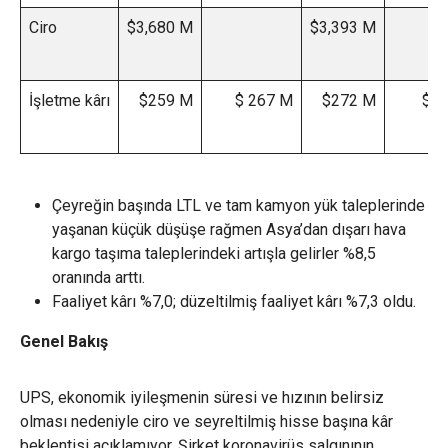
Ciro
$3,680 M
$3,393 M
İşletme kârı
$259 M
$ 267 M
$272 M
$2
Çeyreğin başında LTL ve tam kamyon yük taleplerinde
yaşanan küçük düşüşe rağmen Asya’dan dışarı hava
kargo taşıma taleplerindeki artışla gelirler %8,5
oranında arttı.
Faaliyet kârı %7,0; düzeltilmiş faaliyet kârı %7,3 oldu.
Genel Bakış
UPS, ekonomik iyileşmenin süresi ve hızının belirsiz
olması nedeniyle ciro ve seyreltilmiş hisse başına kâr
beklentisi açıklamıyor. Şirket koronavirüs salgınının