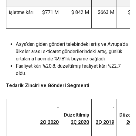
İşletme kârı
$771 M
$ 842 M
$663 M
$6
Asya’dan giden gönderi talebindeki artış ve Avrupa’da
ülkeler arası e-ticaret gönderilerindeki artış, günlük
ortalama hacimde %9,8’lik büyüme sağladı.
Faaliyet kârı %20,8; düzeltilmiş faaliyet kârı %22,7
oldu.
Tedarik Zinciri ve Gönderi Segmenti
Düzeltilmiş
Düzelti
2Q 2020
2Ç 2020
2Q 2019
2Ç 