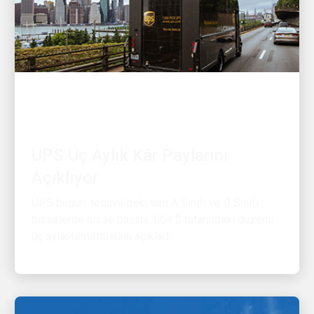
FINANSAL
UPS Üç Aylık Kâr Paylarını
Açıklıyor
UPS bugün, tedavüldeki tüm A Sınıfı ve B Sınıfı
hisselerde hisse başına 1,64 $ tutarındaki düzenli
üç aylık temettüsünü açıkladı