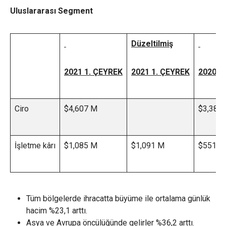
Uluslararası Segment
Düzeltilmiş
2021 1. ÇEYREK
2021 1. ÇEYREK
2020 1
Ciro
$4,607 M
$3,383
İşletme kârı
$1,085 M
$1,091 M
$551 M
Tüm bölgelerde ihracatta büyüme ile ortalama günlük
hacim %23,1 arttı.
Asya ve Avrupa öncülüğünde gelirler %36,2 arttı.