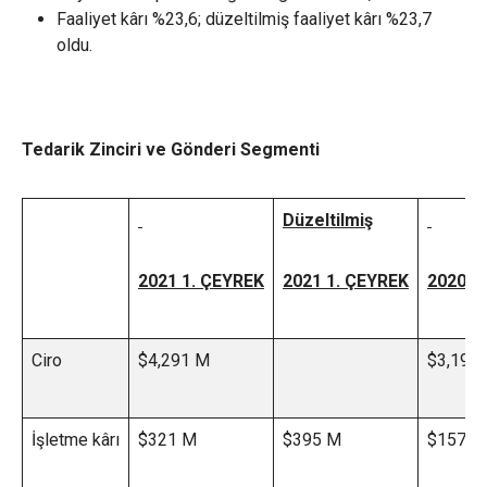
Faaliyet kârı %23,6; düzeltilmiş faaliyet kârı %23,7
oldu.
Tedarik Zinciri ve Gönderi Segmenti
Düzeltilmiş
2021 1. ÇEYREK
2021 1. ÇEYREK
2020 1
Ciro
$4,291 M
$3,196
İşletme kârı
$321 M
$395 M
$157 M