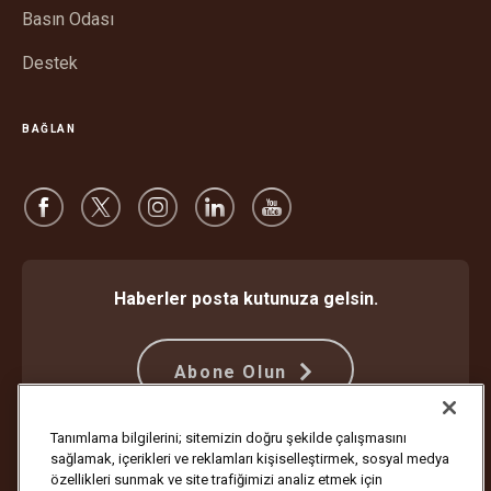
Basın Odası
Destek
BAĞLAN
Haberler posta kutunuza gelsin.
Abone Olun
Tanımlama bilgilerini; sitemizin doğru şekilde çalışmasını
sağlamak, içerikleri ve reklamları kişiselleştirmek, sosyal medya
Dolandırıcılığa Karşı Koruma
Hüküm ve Koşullar
özellikleri sunmak ve site trafiğimizi analiz etmek için
İnternet Sitesi Kullanım Koşulları
Gizlilik Bildirimi
Çerez Ayarları