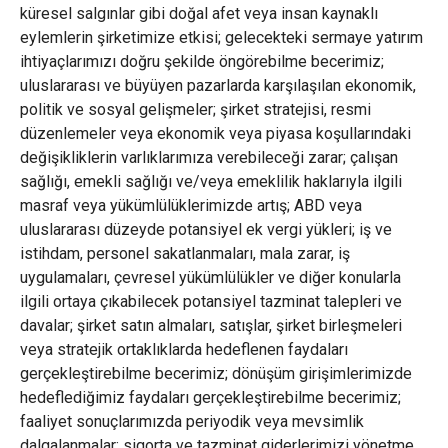
küresel salgınlar gibi doğal afet veya insan kaynaklı
eylemlerin şirketimize etkisi; gelecekteki sermaye yatırım
ihtiyaçlarımızı doğru şekilde öngörebilme becerimiz;
uluslararası ve büyüyen pazarlarda karşılaşılan ekonomik,
politik ve sosyal gelişmeler; şirket stratejisi, resmi
düzenlemeler veya ekonomik veya piyasa koşullarındaki
değişikliklerin varlıklarımıza verebileceği zarar; çalışan
sağlığı, emekli sağlığı ve/veya emeklilik haklarıyla ilgili
masraf veya yükümlülüklerimizde artış; ABD veya
uluslararası düzeyde potansiyel ek vergi yükleri; iş ve
istihdam, personel sakatlanmaları, mala zarar, iş
uygulamaları, çevresel yükümlülükler ve diğer konularla
ilgili ortaya çıkabilecek potansiyel tazminat talepleri ve
davalar; şirket satın almaları, satışlar, şirket birleşmeleri
veya stratejik ortaklıklarda hedeflenen faydaları
gerçekleştirebilme becerimiz; dönüşüm girişimlerimizde
hedeflediğimiz faydaları gerçekleştirebilme becerimiz;
faaliyet sonuçlarımızda periyodik veya mevsimlik
dalgalanmalar; sigorta ve tazminat giderlerimizi yönetme