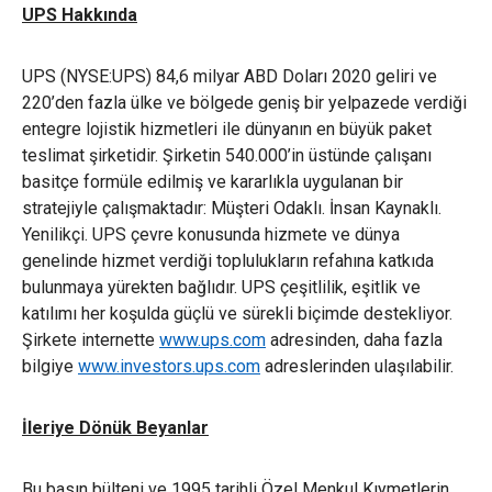
UPS Hakkında
UPS (NYSE:UPS) 84,6 milyar ABD Doları 2020 geliri ve
220’den fazla ülke ve bölgede geniş bir yelpazede verdiği
entegre lojistik hizmetleri ile dünyanın en büyük paket
teslimat şirketidir. Şirketin 540.000’in üstünde çalışanı
basitçe formüle edilmiş ve kararlıkla uygulanan bir
stratejiyle çalışmaktadır: Müşteri Odaklı. İnsan Kaynaklı.
Yenilikçi. UPS çevre konusunda hizmete ve dünya
genelinde hizmet verdiği toplulukların refahına katkıda
bulunmaya yürekten bağlıdır. UPS çeşitlilik, eşitlik ve
katılımı her koşulda güçlü ve sürekli biçimde destekliyor.
Şirkete internette
www.ups.com
adresinden, daha fazla
bilgiye
www.investors.ups.com
adreslerinden ulaşılabilir.
İleriye Dönük Beyanlar
Bu basın bülteni ve 1995 tarihli Özel Menkul Kıymetlerin