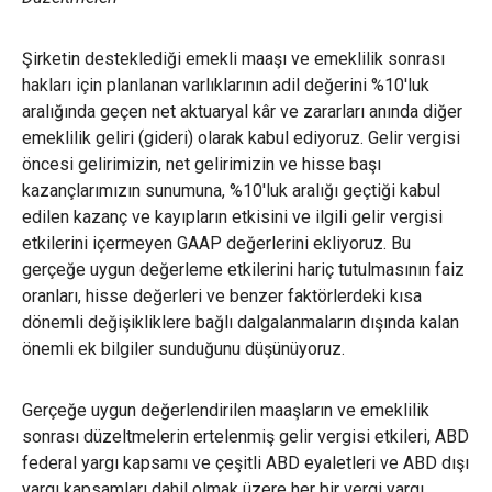
Şirketin desteklediği emekli maaşı ve emeklilik sonrası
hakları için planlanan varlıklarının adil değerini %10'luk
aralığında geçen net aktuaryal kâr ve zararları anında diğer
emeklilik geliri (gideri) olarak kabul ediyoruz. Gelir vergisi
öncesi gelirimizin, net gelirimizin ve hisse başı
kazançlarımızın sunumuna, %10'luk aralığı geçtiği kabul
edilen kazanç ve kayıpların etkisini ve ilgili gelir vergisi
etkilerini içermeyen GAAP değerlerini ekliyoruz. Bu
gerçeğe uygun değerleme etkilerini hariç tutulmasının faiz
oranları, hisse değerleri ve benzer faktörlerdeki kısa
dönemli değişikliklere bağlı dalgalanmaların dışında kalan
önemli ek bilgiler sunduğunu düşünüyoruz.
Gerçeğe uygun değerlendirilen maaşların ve emeklilik
sonrası düzeltmelerin ertelenmiş gelir vergisi etkileri, ABD
federal yargı kapsamı ve çeşitli ABD eyaletleri ve ABD dışı
yargı kapsamları dahil olmak üzere her bir vergi yargı