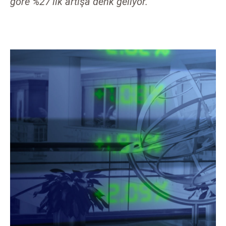
göre %27’lik artışa denk geliyor.