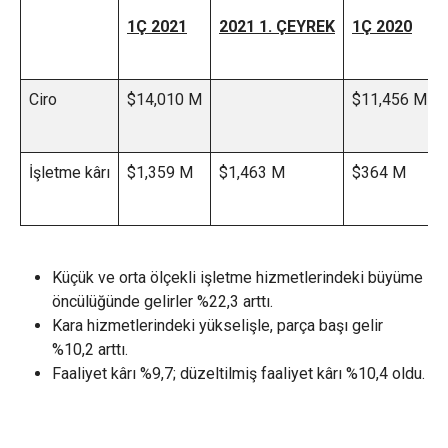
1Ç 2021
2021 1. ÇEYREK
1Ç 2020
Ciro
$14,010 M
$11,456 M
İşletme kârı
$1,359 M
$1,463 M
$364 M
Küçük ve orta ölçekli işletme hizmetlerindeki büyüme
öncülüğünde gelirler %22,3 arttı.
Kara hizmetlerindeki yükselişle, parça başı gelir
%10,2 arttı.
Faaliyet kârı %9,7; düzeltilmiş faaliyet kârı %10,4 oldu.