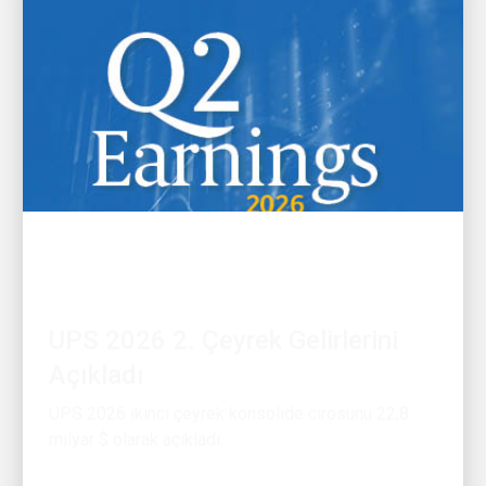
FINANSAL
UPS 2026 2. Çeyrek Gelirlerini
Açıkladı
UPS 2026 ikinci çeyrek konsolide cirosunu 22,8
milyar $ olarak açıkladı.