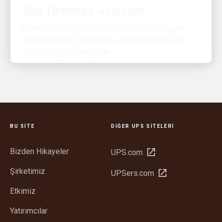
United Parcel Service, 2026’nın ikinci çeyreğine
ilişkin rakamları 28 Temmuz 2026 tarihinde saat
13:00’e doğru açıklayacak.
BU SITE
DIĞER UPS SITELERI
Bizden Hikayeler
Yeni
UPS.com
pencerede
Şirketimiz
Yeni
UPSers.com
aç
pencerede
Etkimiz
aç
Yatırımcılar