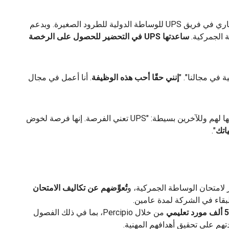
اليوم، تعمل أنجيلا كمشرفة على خدمات الامتثال التجاري في فريق UPS للوساطة الدولية للطرود الصغيرة. وبدعم
 الجمركية.
ساعدتها UPS في التحضير للحصول على الرخصة
 في مجالنا". "
إنني حقًا أحب هذه الوظيفة
. أنا أعمل في مجال
يعمل اثنان من أبناء أنجيلا الثلاثة أيضًا في UPS. نصيحتها لهم وللآخرين بسيطة: "UPS تعني الفرصة. إنها فرصة لخوض
اتك
".
تُعوِّضهم عن تكاليف الامتحان
بقاء في الشركة لمدة عامين.
من خلال Percipio، بما في ذلك الفصول
تهم على تحقيق أهدافهم المهنية.