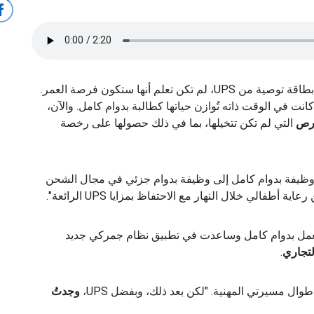
عندما قدمت إحدى صديقات أنجيلا ستول اسمها على بطاقة توصية من UPS، لم تكن تعلم أنها ستكون فرصة العمر.
قة مستندات بينما كانت في الوقت ذاته تُوازن حياتها كطالبة بدوام كامل. والآن،
التي لم تكن تتخيلها، بما في ذلك حصولها على رخصة
ن وظيفة بدوام كامل إلى وظيفة بدوام جزئي في مجال الشحن
ة أطفالي خلال النهار مع الاحتفاظ بمزايا UPS الرائعة".
 للعمل بدوام كامل وساعدت في تطبيق نظام جمركي جديد
التجاري
.
ال مسيرتي المهنية. "لكن بعد ذلك، وبفضل UPS،
وجدتُ