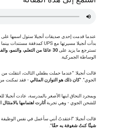
بدأت أنجيلا مسيرتها مع UPS كمدق
تسترجع ما يزيد على
30 عامًا من التعلم، والنمو، والفرص
الوساطة الجمركية.
قالت أنجيلا: "عندما حملت بطفلي الثالث، انتقلت م
الجوي". "
كان ذلك هو التوازن المثالي
- فقد تمكنت من رعاي
وبمجرد التحاق ابنها الأصغر بالمدرسة، عادت أنجيلا
للشحن الجوي - وهي تجربة
أثارت اهتمامها بالامتثال 
قالت أنجيلا: "اعتقدتُ أنني سأعمل في نفس الوظيفة طو
شيئًا كنتُ شغوفة
به حقًا
".