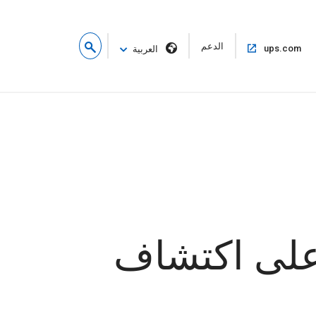
فتح
الدعم
فتح
ups.com
العربية
في
في
نافذة
نفس
جديدة
النافذة
ظفيها على اكتشاف