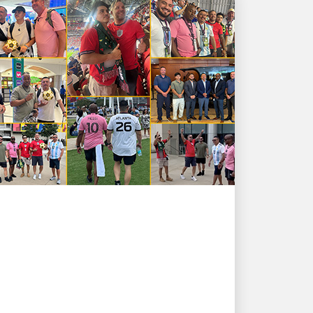
طاقاتنا البشرية التي تقود النمو
جووووول! موظفو UPS
يحققون الانتصارات داخل
الملعب وخارجه ⚽
تكريم القادة الأفضل أداءً وفِرَقِهِم في أكبر