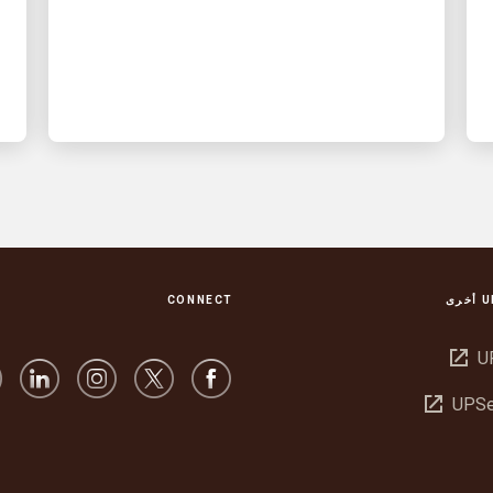
CONNECT
فتح
U
في
فتح
UPSe
نافذة
في
جديدة
نافذة
جديدة