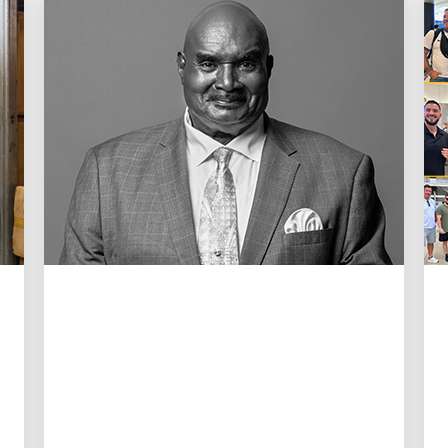
طاقاتنا البشرية التي تقود النمو
في ذكرى كال داردن
رسالة إلى عائلة داردن من الرئيس التنفيذي
كارول بي. تومي