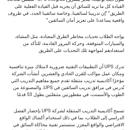
القيادة كل ما تريد للسائق أن يجربه قبل القيادة الفعلية على
الطريق." "إن تدريبنا لسائقينا، وخاصة سائقينا الجدد، في ظروف
واقعية يساعدنا على تعزيز أمان السائقين."
يواجه الطلاب تحديات مخاطر الطرق المعتادة، مثل المشاة،
والسيارات المتوقفة، وحركة المرور القادمة، للتأكد من
استعدادهم لمواجهة تلك التحديات على الطريق.
تدرك UPS أن التطبيقات التقنية ضرورية لامتلاك ميزة تنافسية
ومكان عمل مواكب للقرن الحادي والعشرين. أنشأت الشركة
مؤخرًا أكاديمية تدريب متنقلة تقدم جميع مفاهيم التدريب التي
تُدرس في مرافق تدريب السائقين في UPS، والمصنوعة من
الطوب والأسمنت، في مقطورتين متنقلتين بطول 53 قدمًا.
تسمح أكاديمية التدريب المتنقلة لشركة UPS بإحضار الفصل
الدراسي إلى الطلاب، بما في ذلك استخدام أكشاك الواقع
الافتراضي والواقع المعزز. ستستمر تقنية محاكاة السائق في