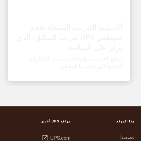
الالتزام بالابتكار
أكاديمية التدريب المتنقلة تقدم
لموظفي UPS تدريب السائق، الذي
يركز على السلامة
الواقع الافتراضي والمحاكاة يضيفان الابتكار إلى
الطريقة التي يتعلم بها السائقون
هذا الموقع
مواقع UPS أخرى
قصصنا
فتح
UPS.com