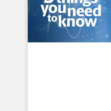
IMPULSIONADO PELA INOVAÇÃO
Os 5 principais destaques
do anúncio de resultados
do 2º trimestre de 2026
da UPS
Fique por dentro rapidamente sobre o
que você precisa saber