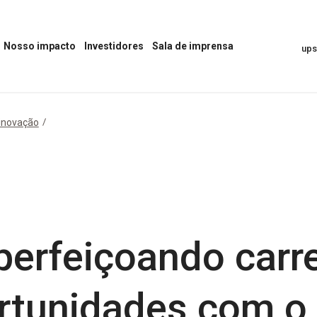
Nosso impacto
Investidores
Sala de imprensa
up
Abrir
Abrir
Abrir
o
o
menu
menu
menu
“Sala
“Nosso
“Investidores”
de
impacto”
Imprensa”
 inovação
erfeiçoando carre
rtunidades com o a