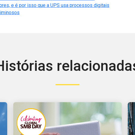
ores, e é por isso que a UPS usa processos digitais
riminosos
Histórias relacionada