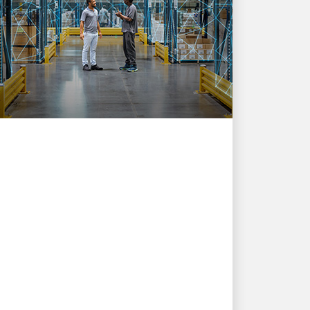
IMPULSIONADO PELA INOVAÇÃO
Os UPSers estão
simplificando a logística
global com IA
Impulsionando decisões mais rápidas e
uma melhor experiência do cliente