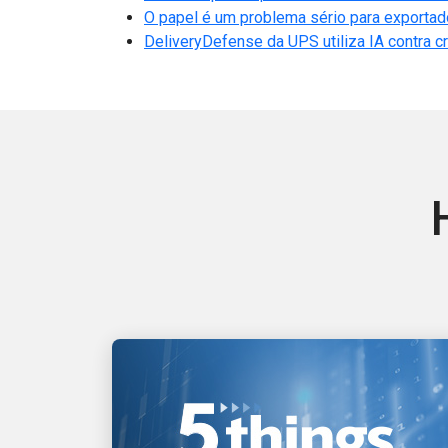
O papel é um problema sério para exportad
DeliveryDefense da UPS utiliza IA contra c