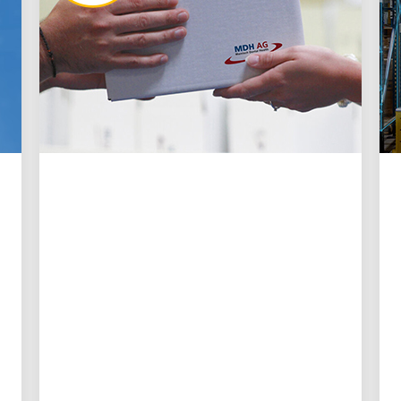
IMPULSIONADO PELA INOVAÇÃO
🦷 Enraizado na
velocidade: Como a
logística da UPS mantém
o atendimento
odontológico urgente em
movimento
A UPS entrega próteses dentárias