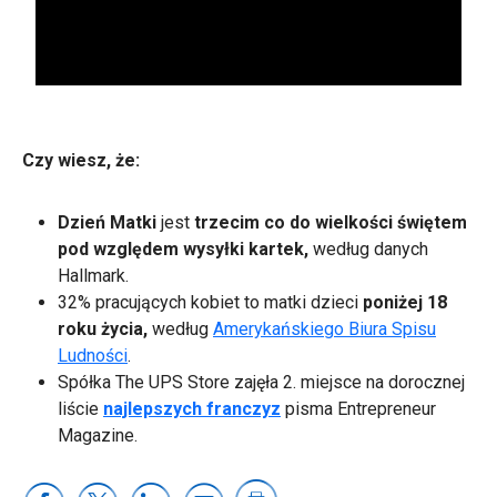
0:00 / 1:30
Czy wiesz, że:
Dzień Matki
jest
trzecim co do wielkości świętem
pod względem wysyłki kartek,
według danych
Hallmark.
3
2% pracujących kobiet to matki dzieci
poniżej 18
roku życia,
według
Amerykańskiego Biura Spisu
Ludności
.
Spółka The UPS Store zajęła 2. miejsce na dorocznej
liście
najlepszych franczyz
pisma Entrepreneur
Magazine.