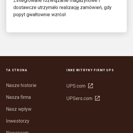
Zintegrowane rozwiązanie magazynowe i
dostawcze utrzymało realizację zamówień, gdy
popyt gwałtownie wzrósł
TA STRONA
INNE WITRYNY FIRMY UPS
Nasze historie
Otwórz
UPS.com
w
Nasza firma
Otwórz
UPSers.com
nowym
w
oknie
Nasz wpływ
nowym
oknie
Inwestorzy
Newsroom