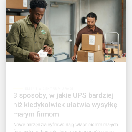
KLIENT W CENTRUM UWAGI
3 sposoby, w jakie UPS bardziej
niż kiedykolwiek ułatwia wysyłkę
małym firmom
Nowe narzędzia cyfrowe dają właścicielom małych
firm większą kontrolę, lepszą widoczność i mniej
czasu poświęcanego na logistykę