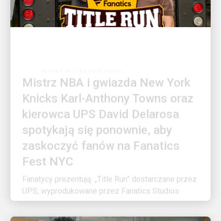
KLIENT W CENTRUM UWAGI
Mistrz NBA i gwiazda New York
Knicks Karl-Anthony Towns oraz
kierowca UPS David Delarosa
spotykają się ponownie, aby
zaskoczyć fanów na Fanatics
Fest NYC
Fanatycy prezentują: „Title Run” dostarczane przez
UPS, wyprodukowane przez Fanatics Studios