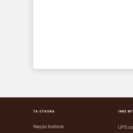
ponownie, aby zaskoczyć
fanów na Fanatics Fest
NYC
Fanatycy prezentują: „Title Run”
dostarczane przez UPS,
wyprodukowane przez Fanatics Studios
TA STRONA
INNE W
Nasze historie
UPS.c