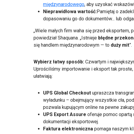
międzynarodowego
, aby uzyskać wskazówk
Nieprawidłowa wartość:
Pamiętaj o zadekl
dopasowaniu go do dokumentów... lub odga
„Wiele małych firm waha się przed eksportem, 
powiedział Shaquana. „Istnieje
błędne przekon
się handlem międzynarodowym — to
duży mit
”.
Wybierz łatwy sposób:
Czwartym i największy
Uprościliśmy importowanie i eksport tak proste, 
ułatwiają:
UPS Global Checkout
upraszcza transgran
wyładunku – obejmujący wszystkie cła, poda
pozwala kupującym online na pewne zakupy
UPS Export Assure
oferuje pomoc opartą n
dokumentacji eksportowej.
Faktura elektroniczna
pomaga naszym kli