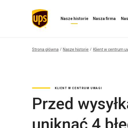
Nasze historie
Nasza firma
Nas
Otwórz
Otwórz
Otwórz
menu
menu
menu
Nasze
Nasza
Nasz
historie
firma
wpływ
Strona główna
Nasze historie
Klient w centrum u
KLIENT W CENTRUM UWAGI
Przed wysyłk
uniknąć 4 bł