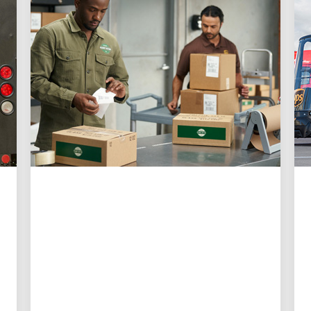
KLIENT W CENTRUM UWAGI
3 sposoby, w jakie UPS
bardziej niż kiedykolwiek
ułatwia wysyłkę małym
firmom