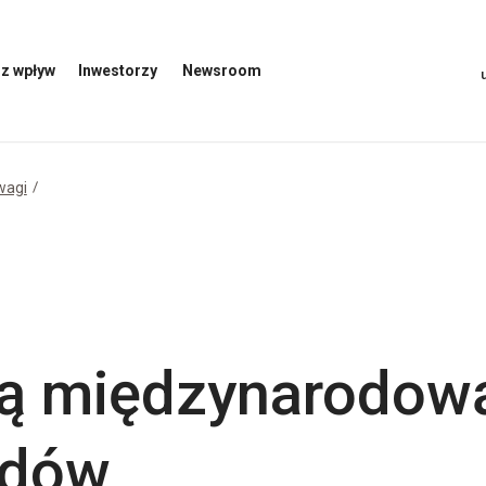
z wpływ
Inwestorzy
Newsroom
Otwórz
Otwórz
menu
menu
inwestorów
Newsroom
wagi
ą międzynarodową
ędów