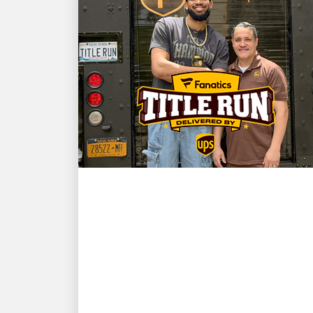
KLIENT W CENTRUM UWAGI
Mistrz NBA i gwiazda
New York Knicks Karl-
Anthony Towns oraz
kierowca UPS David
Delarosa spotykają się