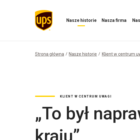
Nasze historie
Nasza firma
Nas
Otwórz
Otwórz
Otwórz
menu
menu
menu
Nasze
Nasza
Nasz
historie
firma
wpływ
Strona główna
Nasze historie
Klient w centrum u
KLIENT W CENTRUM UWAGI
„To był napr
kraju”