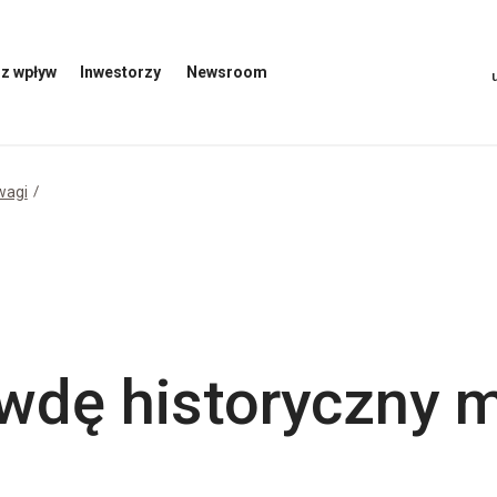
z wpływ
Inwestorzy
Newsroom
Otwórz
Otwórz
menu
menu
inwestorów
Newsroom
wagi
awdę historyczny 