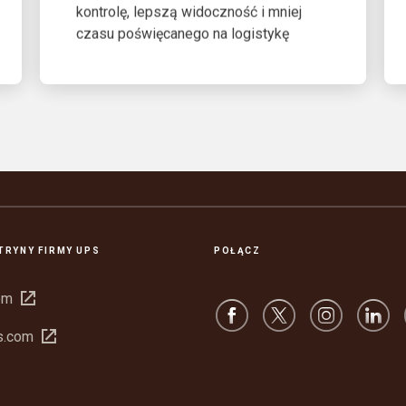
kontrolę, lepszą widoczność i mniej
czasu poświęcanego na logistykę
ITRYNY FIRMY UPS
POŁĄCZ
Otwórz
om
w
Otwórz
s.com
nowym
w
oknie
nowym
oknie