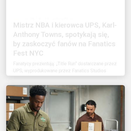
KLIENT W CENTRUM UWAGI
Mistrz NBA i kierowca UPS, Karl-
Anthony Towns, spotykają się,
by zaskoczyć fanów na Fanatics
Fest NYC
Fanatycy prezentują: „Title Run” dostarczane przez
UPS, wyprodukowane przez Fanatics Studios