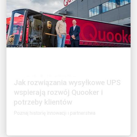
KLIENT W CENTRUM UWAGI
Jak rozwiązania wysyłkowe UPS
wspierają rozwój Quooker i
potrzeby klientów
Poznaj historię innowacji i partnerstwa