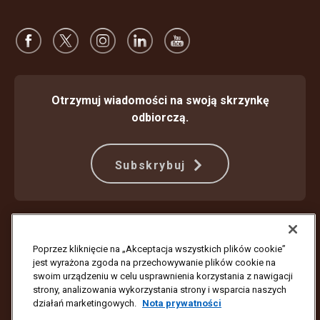
Otrzymuj wiadomości na swoją skrzynkę
odbiorczą.
Subskrybuj
Ochrona przed oszustwami
Warunki Świadczenia Usług
Warunki korzystania z witryny internetowej
Nota prywatności
Poprzez kliknięcie na „Akceptacja wszystkich plików cookie”
Ustawienia plików cookie
jest wyrażona zgoda na przechowywanie plików cookie na
swoim urządzeniu w celu usprawnienia korzystania z nawigacji
Copyright ©1994–2026 United Parcel Service of America, Inc. Wszelkie
strony, analizowania wykorzystania strony i wsparcia naszych
prawa zastrzeżone. Nie chcesz już otrzymywać aktualizacji e-mail?
działań marketingowych.
Nota prywatności
Anuluj subskrypcję tutaj