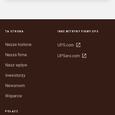
TA STRONA
INNE WITRYNY FIRMY UPS
Nasze historie
Otwórz
UPS.com
w
Nasza firma
Otwórz
UPSers.com
nowym
w
oknie
Nasz wpływ
nowym
oknie
Inwestorzy
Newsroom
Wsparcie
POŁĄCZ