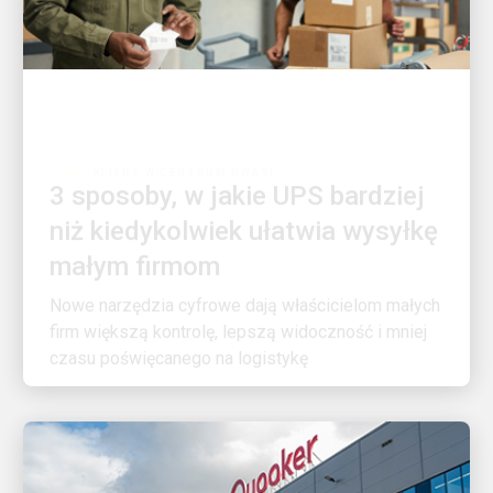
KLIENT W CENTRUM UWAGI
3 sposoby, w jakie UPS bardziej
niż kiedykolwiek ułatwia wysyłkę
małym firmom
Nowe narzędzia cyfrowe dają właścicielom małych
firm większą kontrolę, lepszą widoczność i mniej
czasu poświęcanego na logistykę