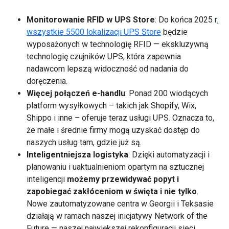
Monitorowanie RFID w UPS Store
: Do końca 2025 r
.
wszystkie 5500 lokalizacji UPS Store
będzie
wyposażonych w technologię RFID — ekskluzywną
technologię czujników UPS, która zapewnia
nadawcom lepszą widoczność od nadania do
doręczenia.
Więcej połączeń e-handlu
: Ponad 200 wiodących
platform wysyłkowych – takich jak Shopify, Wix,
Shippo i inne – oferuje teraz usługi UPS. Oznacza to,
że małe i średnie firmy mogą uzyskać dostęp do
naszych usług tam, gdzie już są.
Inteligentniejsza logistyka
: Dzięki automatyzacji i
planowaniu i uaktualnieniom opartym na sztucznej
inteligencji
możemy przewidywać popyt i
zapobiegać zakłóceniom w święta i nie tylko
.
Nowe zautomatyzowane centra w Georgii i Teksasie
działają w ramach naszej inicjatywy Network of the
Future — naszej największej rekonfiguracji sieci.