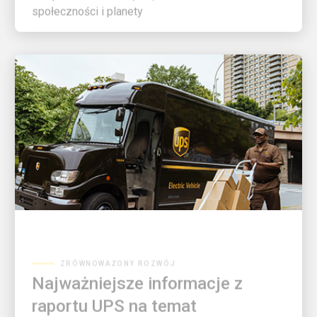
ZRÓWNOWAŻONY ROZWÓJ
Najważniejsze informacje z
raportu UPS na temat
zrównoważonego rozwoju i