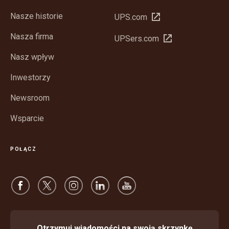
Nasze historie
Otwórz
UPS.com
w
Nasza firma
Otwórz
UPSers.com
nowym
w
oknie
Nasz wpływ
nowym
oknie
Inwestorzy
Newsroom
Wsparcie
POŁĄCZ
Otrzymuj wiadomości na swoją skrzynkę