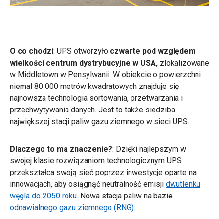
O co chodzi
:
UPS otworzyło
czwarte pod względem
wielkości centrum dystrybucyjne w USA,
zlokalizowane
w Middletown w Pensylwanii. W obiekcie o powierzchni
niemal 80 000 metrów kwadratowych znajduje się
najnowsza technologia sortowania, przetwarzania i
przechwytywania danych. Jest to także siedziba
największej stacji paliw gazu ziemnego w sieci UPS.
Dlaczego to ma znaczenie?
: Dzięki najlepszym w
swojej klasie rozwiązaniom technologicznym UPS
przekształca swoją sieć poprzez inwestycje oparte na
innowacjach, aby osiągnąć neutralność emisji
dwutlenku
węgla do 2050 roku
. Nowa stacja paliw na bazie
odnawialnego gazu ziemnego (RNG):