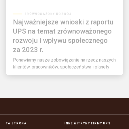
ZRÓWNOWAŻONY ROZWÓJ
Najważniejsze wnioski z raportu
UPS na temat zrównoważonego
rozwoju i wpływu społecznego
za 2023 r.
Ponawiamy nasze zobowiązanie na rzecz naszych
klientów, pracowników, społeczeństwa i planety
TA STRONA
INNE WITRYNY FIRMY UPS