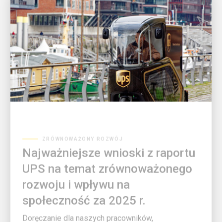
ZRÓWNOWAŻONY ROZWÓJ
Najważniejsze wnioski z raportu
UPS na temat zrównoważonego
rozwoju i wpływu na
społeczność za 2025 r.
Doręczanie dla naszych pracowników,
społeczności i planety