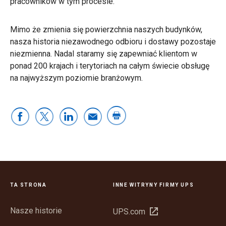
pracowników w tym procesie.
Mimo że zmienia się powierzchnia naszych budynków,
nasza historia niezawodnego odbioru i dostawy pozostaje
niezmienna. Nadal staramy się zapewniać klientom w
ponad 200 krajach i terytoriach na całym świecie obsługę
na najwyższym poziomie branżowym.
TA STRONA
INNE WITRYNY FIRMY UPS
Nasze historie
Otwórz
UPS.com
w