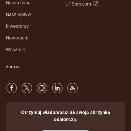
Nasza firma
Otwórz
UPSers.com
nowym
w
oknie
Nasz wpływ
nowym
oknie
Inwestorzy
Newsroom
Wsparcie
POŁĄCZ
Otrzymuj wiadomości na swoją skrzynkę
odbiorczą.