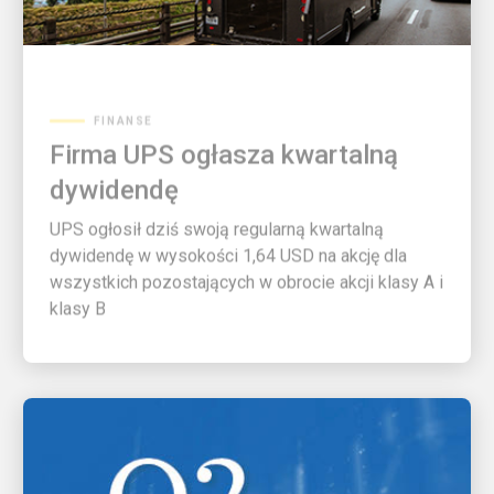
FINANSE
Firma UPS ogłasza kwartalną
dywidendę
UPS ogłosił dziś swoją regularną kwartalną
dywidendę w wysokości 1,64 USD na akcję dla
wszystkich pozostających w obrocie akcji klasy A i
klasy B