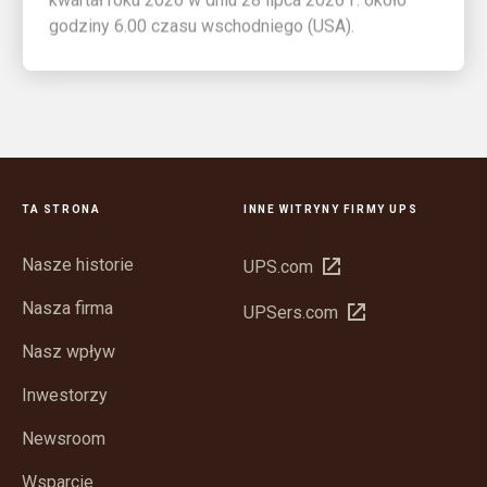
godziny 6.00 czasu wschodniego (USA).
TA STRONA
INNE WITRYNY FIRMY UPS
Nasze historie
Otwórz
UPS.com
w
Nasza firma
Otwórz
UPSers.com
nowym
w
oknie
Nasz wpływ
nowym
oknie
Inwestorzy
Newsroom
Wsparcie