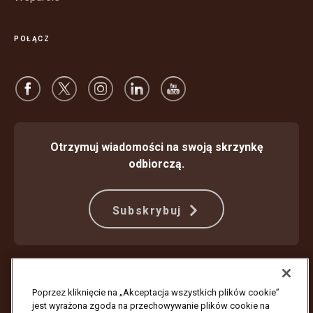
POŁĄCZ
Otrzymuj wiadomości na swoją skrzynkę
odbiorczą.
Subskrybuj
Ochrona przed oszustwami
Warunki Świadczenia Usług
Warunki korzystania z witryny internetowej
Nota prywatności
Poprzez kliknięcie na „Akceptacja wszystkich plików cookie”
Ustawienia plików cookie
jest wyrażona zgoda na przechowywanie plików cookie na