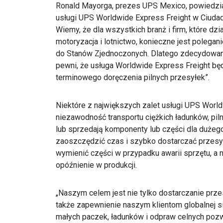
Ronald Mayorga, prezes UPS Mexico, powiedzia
usługi UPS Worldwide Express Freight w Ciudad
Wiemy, że dla wszystkich branż i firm, które dzia
motoryzacja i lotnictwo, konieczne jest polega
do Stanów Zjednoczonych. Dlatego zdecydowani
pewni, że usługa Worldwide Express Freight będ
terminowego doręczenia pilnych przesyłek”.
Niektóre z największych zalet usługi UPS World
niezawodność transportu ciężkich ładunków, piln
lub sprzedają komponenty lub części dla dużeg
zaoszczędzić czas i szybko dostarczać przesy
wymienić części w przypadku awarii sprzętu, a n
opóźnienie w produkcji.
„Naszym celem jest nie tylko dostarczanie prz
także zapewnienie naszym klientom globalnej si
małych paczek, ładunków i odpraw celnych pozw