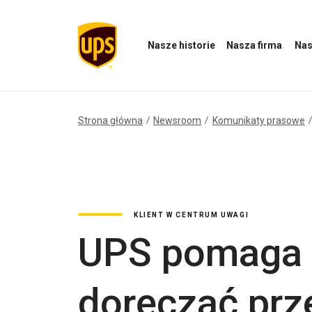
Nasze historie
Nasza firma
Nas
Otwórz
Otwórz
Otwórz
menu
menu
menu
Nasze
Nasza
Nasz
historie
firma
wpływ
Strona główna
Newsroom
Komunikaty prasowe
KLIENT W CENTRUM UWAGI
UPS pomaga 
doręczać prz