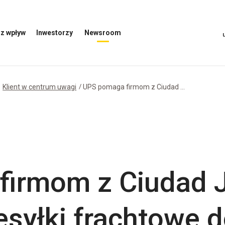
z wpływ
Inwestorzy
Newsroom
Otwórz
Otwórz
menu
menu
inwestorów
Newsroom
Klient w centrum uwagi
UPS pomaga firmom z Ciudad ...
firmom z Ciudad 
esyłki frachtowe 