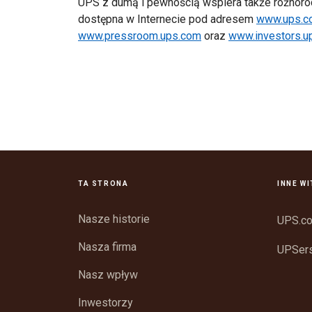
UPS z dumą i pewnością wspiera także różnorod
dostępna w Internecie pod adresem
www.ups.c
www.pressroom.ups.com
oraz
www.investors.u
TA STRONA
INNE W
Nasze historie
UPS.c
Nasza firma
UPSer
Nasz wpływ
Inwestorzy