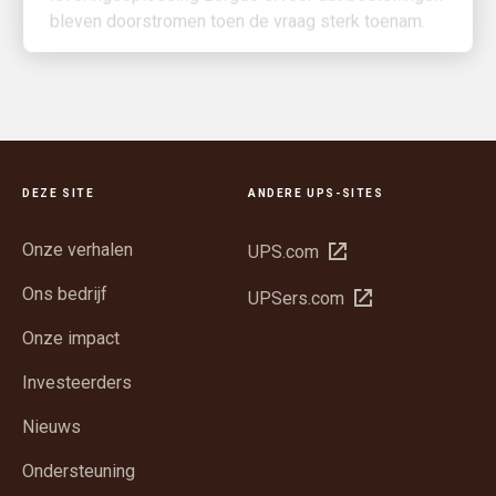
DEZE SITE
ANDERE UPS-SITES
Onze verhalen
Opent
UPS.com
in
Ons bedrijf
Opent
UPSers.com
een
in
nieuw
Onze impact
een
venster
nieuw
Investeerders
venster
Nieuws
Ondersteuning