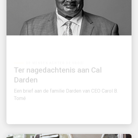
DE MENSEN ACHTER DE GROEI
Ter nagedachtenis aan Cal
Darden
Een brief aan de familie Darden van CEO Carol B.
Tomé