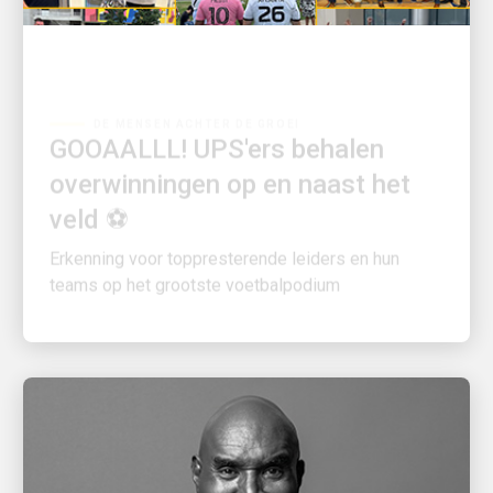
DE MENSEN ACHTER DE GROEI
GOOAALLL! UPS'ers behalen
overwinningen op en naast het
veld ⚽
Erkenning voor toppresterende leiders en hun
teams op het grootste voetbalpodium