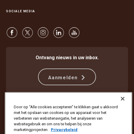
SOCIALE MEDIA
Ontvang nieuws in uw inbox.
Aanmelden
Beschermen tegen fraude
Algemene voorwaarden
Door op “Alle cookies accepteren” te klikken gaat u akkoord
Gebruiksvoorwaarden website
Privacyverklaring
met het opslaan van cookies op uw apparaat voor het
Cookie-instellingen
verbeteren van websitenavigatie, het analyseren van
websitegebruik en om ons te helpen bij onze
Copyright © 1994 - 2026 United Parcel Service of America, Inc. Alle
marketingprojecten.
Privacybeleid
rechten voorbehouden. Wilt u geen e-mailupdates meer ontvangen?