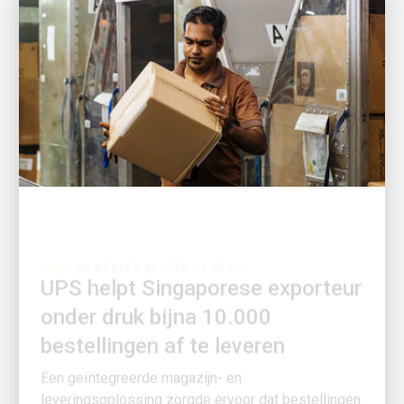
DE MENSEN ACHTER DE GROEI
UPS helpt Singaporese exporteur
onder druk bijna 10.000
bestellingen af te leveren
Een geïntegreerde magazijn- en
leveringsoplossing zorgde ervoor dat bestellingen
bleven doorstromen toen de vraag sterk toenam.