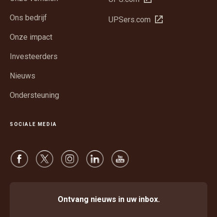
in
Ons bedrijf
Opent
UPSers.com
een
in
nieuw
Onze impact
een
venster
nieuw
Investeerders
venster
Nieuws
Ondersteuning
SOCIALE MEDIA
Ontvang nieuws in uw inbox.