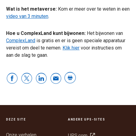
Wat is het metaverse:
Kom er meer over te weten in een
video van 3 minuten
.
Hoe u ComplexLand kunt bijwonen:
Het bijwonen van
ComplexLand
is gratis en er is geen speciale apparatuur
vereist om deel te nemen.
Klik hier
voor instructies om
aan de slag te gaan.
DEZE SITE
ANDERE UPS-SITES
Onze verhalen
Opent
UPS.com