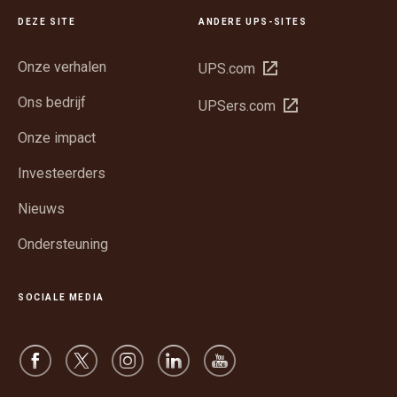
DEZE SITE
ANDERE UPS-SITES
Onze verhalen
Opent
UPS.com
in
Ons bedrijf
Opent
UPSers.com
een
in
nieuw
Onze impact
een
venster
nieuw
Investeerders
venster
Nieuws
Ondersteuning
SOCIALE MEDIA