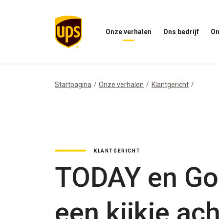
Onze verhalen
Ons bedrijf
On
Open
Open
Open
het
ons
het
menu
bedrijfsmenu
menu
Onze
Onze
Verhalen
impac
Startpagina
Onze verhalen
Klantgericht
KLANTGERICHT
TODAY en Go
een kijkje ac