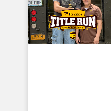
KLANTGERICHT
NBA-kampioen en New
York Knicks-ster Karl-
Anthony Towns en UPS-
chauffeur David Delarosa
komen weer samen om
fans te verrassen op
Fanatics Fest NYC