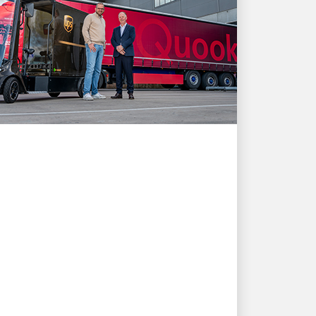
KLANTGERICHT
Hoe de
verzendoplossingen van
UPS de groei en
klantbehoeften van
Quooker ondersteunen
Ontdek een verhaal over innovatie en
samenwerking