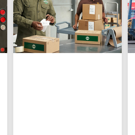
KLANTGERICHT
3 manieren waarop UPS
verzenden makkelijker
dan ooit maakt voor
kleine bedrijven
Nieuwe digitale tools geven eigenaren
van kleine bedrijven meer controle,
beter inzicht en zorgen dat er minder