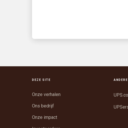
Fanatiek presenteert: 'Title Run'
geleverd door UPS, geproduceerd door
Fanatics Studios
DEZE SITE
ANDERE
Onze verhalen
UPS.c
Ons bedrijf
UPSer
Onze impact