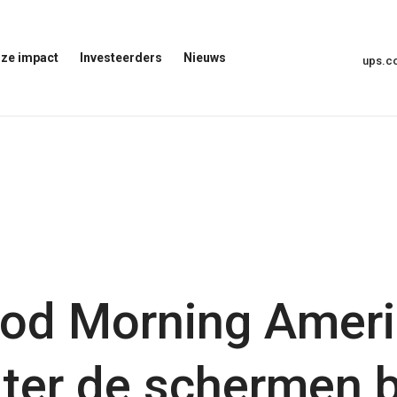
ze impact
Investeerders
Nieuws
ups.
Menu
Nieuwsmenu
voor
Openen
investeerders
openen
t
od Morning Amer
hter de schermen 