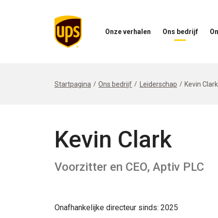
Onze verhalen
Ons bedrijf
On
Open
Open
Open
het
ons
het
menu
bedrijfsmenu
menu
Onze
Onze
Verhalen
impac
Startpagina
Ons bedrijf
Leiderschap
Kevin Clar
Kevin Clark
Voorzitter en CEO, Aptiv PLC
Onafhankelijke directeur sinds: 2025