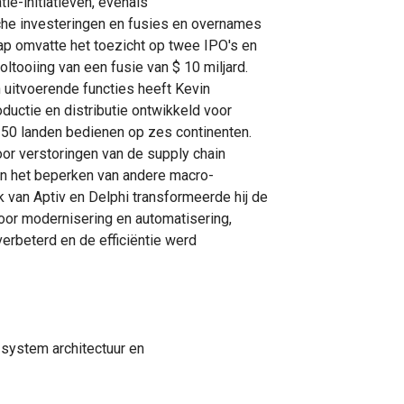
tie-initiatieven, evenals
sche investeringen en fusies en overnames
ap omvatte het toezicht op twee IPO's en
tooiing van een fusie van $ 10 miljard.
jn uitvoerende functies heeft Kevin
roductie en distributie ontwikkeld voor
50 landen bedienen op zes continenten.
oor verstoringen van de supply chain
n het beperken van andere macro-
k van Aptiv en Delphi transformeerde hij de
oor modernisering en automatisering,
erbeterd en de efficiëntie werd
-system architectuur en