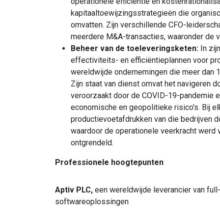
operationele efficiëntie en kostenrationalisa
kapitaaltoewijzingsstrategieën die organi
omvatten. Zijn verschillende CFO-leidersch
meerdere M&A-transacties, waaronder de vol
Beheer van de toeleveringsketen:
In zi
effectiviteits- en efficiëntieplannen voor p
wereldwijde ondernemingen die meer dan 1
Zijn staat van dienst omvat het navigeren d
veroorzaakt door de COVID-19-pandemie e
economische en geopolitieke risico's. Bij el
productievoetafdrukken van die bedrijven d
waardoor de operationele veerkracht werd v
ontgrendeld.
Professionele hoogtepunten
Aptiv PLC,
een wereldwijde leverancier van full
softwareoplossingen