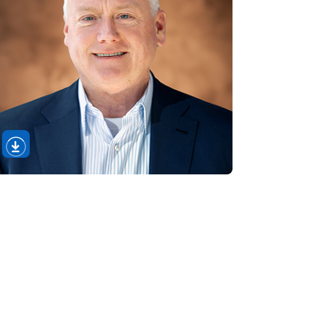
Sectie
afbeelding
downloaden
openen