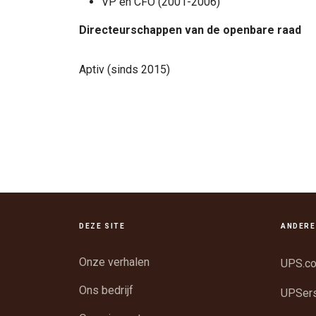
VP en CFO (2001-2006)
Directeurschappen van de openbare raad
Aptiv (sinds 2015)
DEZE SITE
ANDERE
Onze verhalen
UPS.c
Ons bedrijf
UPSer