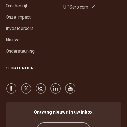
in
Ons bedrijf
Opent
UPSers.com
een
in
nieuw
Onze impact
een
venster
nieuw
Investeerders
venster
Nieuws
Ondersteuning
SOCIALE MEDIA
Ontvang nieuws in uw inbox.