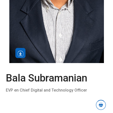
Sectie
afbeelding
downloaden
openen
Bala Subramanian
EVP en Chief Digital and Technology Officer