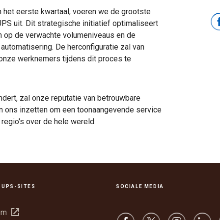
 het eerste kwartaal, voeren we de grootste
 uit. Dit strategische initiatief optimaliseert
n op de verwachte volumeniveaus en de
 automatisering. De herconfiguratie zal van
 onze werknemers tijdens dit proces te
ert, zal onze reputatie van betrouwbare
ven ons inzetten om een toonaangevende service
 regio's over de hele wereld.
 UPS-SITES
SOCIALE MEDIA
Opent
om