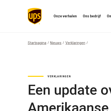
Onze verhalen
Ons bedrijf
On
Open
Open
Open
het
ons
het
menu
bedrijfsmenu
menu
Onze
Onze
Verhalen
impac
Startpagina
Nieuws
Verklaringen
VERKLARINGEN
Een update ov
Amerikaanse 