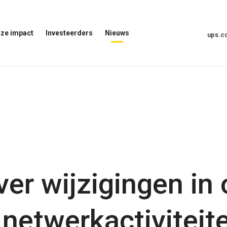
ze impact
Investeerders
Nieuws
ups.
Menu
Nieuwsmenu
voor
Openen
investeerders
openen
t
er wijzigingen in
netwerkactiviteit