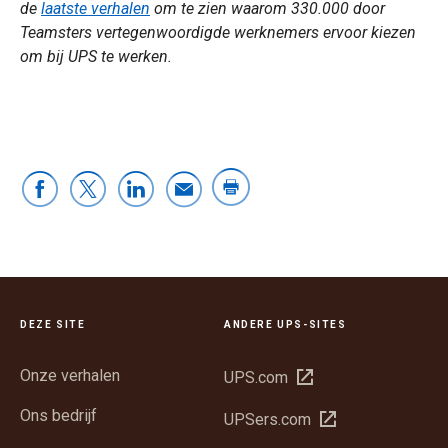
de
laatste verhalen
om te zien waarom 330.000 door
Teamsters vertegenwoordigde werknemers ervoor kiezen
om bij UPS te werken.
DEZE SITE
ANDERE UPS-SITES
Onze verhalen
Opent
UPS.com
in
Ons bedrijf
Opent
UPSers.com
een
in
nieuw