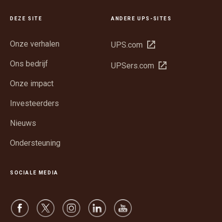
DEZE SITE
ANDERE UPS-SITES
Onze verhalen
Opent
UPS.com
in
Ons bedrijf
Opent
UPSers.com
een
in
nieuw
Onze impact
een
venster
nieuw
Investeerders
venster
Nieuws
Ondersteuning
SOCIALE MEDIA