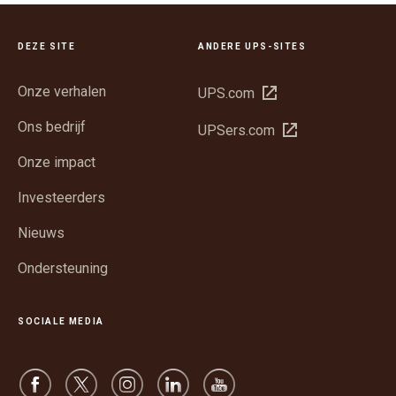
DEZE SITE
ANDERE UPS-SITES
Onze verhalen
Opent
UPS.com
in
Ons bedrijf
Opent
UPSers.com
een
in
nieuw
Onze impact
een
venster
nieuw
Investeerders
venster
Nieuws
Ondersteuning
SOCIALE MEDIA