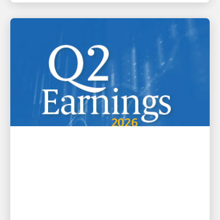
FINANCIEEL
UPS publiceert resultaten van
het 2e kwartaal van 2026
UPS heeft de geconsolideerde omzet van het
tweede kwartaal van 2026 van $ 22,8 miljard