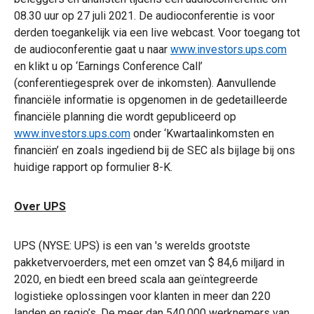
08.30 uur op 27 juli 2021. De audioconferentie is voor
derden toegankelijk via een live webcast. Voor toegang tot
de audioconferentie gaat u naar
www.investors.ups.com
en klikt u op ‘Earnings Conference Call’
(conferentiegesprek over de inkomsten). Aanvullende
financiële informatie is opgenomen in de gedetailleerde
financiële planning die wordt gepubliceerd op
www.investors.ups.com
onder ‘Kwartaalinkomsten en
financiën’ en zoals ingediend bij de SEC als bijlage bij ons
huidige rapport op formulier 8-K.
Over UPS
UPS (NYSE: UPS) is een van 's werelds grootste
pakketvervoerders, met een omzet van $ 84,6 miljard in
2020, en biedt een breed scala aan geïntegreerde
logistieke oplossingen voor klanten in meer dan 220
landen en regio’s. De meer dan 540.000 werknemers van