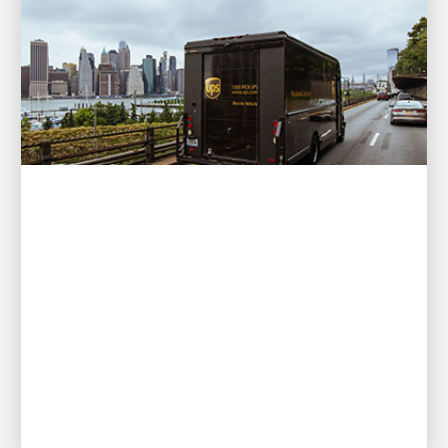
FINANCIEEL
UPS kondigt kwartaaldividend
aan
UPS heeft vandaag zijn reguliere kwartaaldividend
van $ 1,64 per aandeel op alle uitstaande Klasse A-
en Klasse B-aandelen aangekondigd