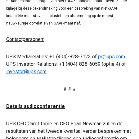
* “
Aangepaste” bedragen zijn niet-GAAP financiële maatstaven. Zie de
bijlage bij deze bekendmaking voor een bespreking van niet-GAAP
financiële maatstaven, inclusief een afstemming op de meest
nauwkeurige correlatie van GAAP-maatstaf.
Contactpersonen:
UPS Mediarelaties: +1 (404)-828-7123 of
pr@ups.com
UPS Investor Relations: +1 (404)-828-6059 (optie 4) of
investor@ups.com
# # #
Details audioconferentie
UPS CEO Carol Tomé en CFO Brian Newman zullen de
resultaten van het tweede kwartaal verder bespreken met
beleggers en analisten tijdens een audioconferentie om