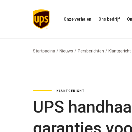
Onze verhalen
Ons bedrijf
On
Open
Open
Open
het
ons
het
menu
bedrijfsmenu
menu
Onze
Onze
Verhalen
impac
Startpagina
Nieuws
Persberichten
Klantgericht
KLANTGERICHT
UPS handhaaf
garanties voo