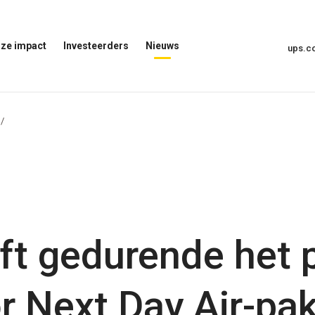
ze impact
Investeerders
Nieuws
ups.
Menu
Nieuwsmenu
voor
Openen
investeerders
openen
t
t gedurende het 
r Next Day Air-pa