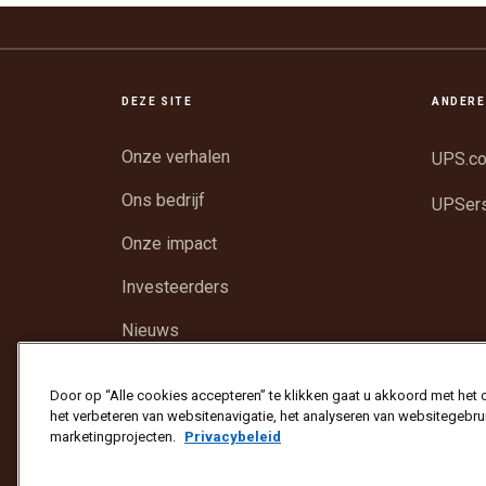
DEZE SITE
ANDERE
Onze verhalen
UPS.c
Ons bedrijf
UPSer
Onze impact
Investeerders
Nieuws
Ondersteuning
Door op “Alle cookies accepteren” te klikken gaat u akkoord met het
het verbeteren van websitenavigatie, het analyseren van websitegebru
marketingprojecten.
Privacybeleid
Beschermen tegen fraude
Algemene voorwaarden