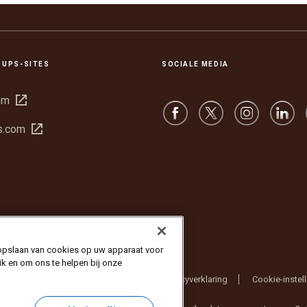
 UPS-SITES
SOCIALE MEDIA
Opent
om
in
Opent
s.com
een
in
nieuw
een
venster
nieuw
venster
 opslaan van cookies op uw apparaat voor
ik en om ons te helpen bij onze
Gebruiksvoorwaarden website
Privacyverklaring
Cookie-instel