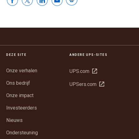
DEZE SITE
ANDERE UPS-SITES
Onze verhalen
Opent
UPS.com
in
Ons bedrijf
Opent
UPSers.com
een
in
nieuw
Onze impact
een
venster
nieuw
Investeerders
venster
Nieuws
Ondersteuning