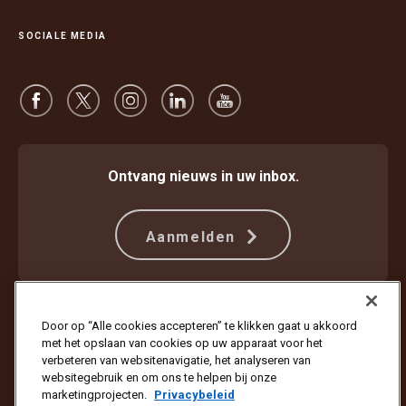
SOCIALE MEDIA
Ontvang nieuws in uw inbox.
Aanmelden
Beschermen tegen fraude
Algemene voorwaarden
Door op “Alle cookies accepteren” te klikken gaat u akkoord
Gebruiksvoorwaarden website
Privacyverklaring
met het opslaan van cookies op uw apparaat voor het
Cookie-instellingen
verbeteren van websitenavigatie, het analyseren van
websitegebruik en om ons te helpen bij onze
Copyright © 1994 - 2026 United Parcel Service of America, Inc. Alle
marketingprojecten.
Privacybeleid
rechten voorbehouden. Wilt u geen e-mailupdates meer ontvangen?