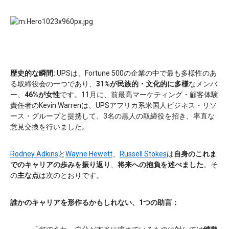
歴史的な瞬間:
UPSは、Fortune 500の企業の中で最も多様性のあ
る取締役会の一つであり、
31%が民族的・文化的に多様
なメンバ
ー、
46%が女性
です。11月に、前最高マーケティング・顧客体験
責任者のKevin Warrenは、UPSアフリカ系米国人ビジネス・リソ
ース・グループと提携して、3名の黒人の取締役を招き、率直な
意見交換を行いました。
Rodney Adkins
と
Wayne Hewett
、
Russell Stokes
は
自身のこれま
でのキャリアの歩みを振り返り
、
将来への抱負を述べました
。そ
の
主な点
は次のとおりです。
誰かのキャリアを形作るかもしれない、1つの助言：