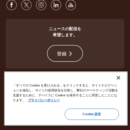
ニュースの配信を
希望します。
登録
違法行為から身を守る
ご利用規約
ウェブサイト使用条件
プライバシー通知
Cookie設定
「すべての Cookie を受け入れる」をクリックすると、サイトナビゲーシ
ョンを強化し、サイトの使用状況を分析し、弊社のマーケティング活動を
支援するために、デバイスに Cookie を保存することに同意したことにな
Copyright ©1994 - 2026 United Parcel Service of America, Inc. All rights
ります。
プライバシーポリシー
reserved. Eメールの配信停止をご希望の場合は
こちらから登録を解除してください
Cookie 設定
その他すべてのEメール設定を更新するか、UPSマーケティングEメー
ルの購読を解除するには、
こちらをクリック
してください。