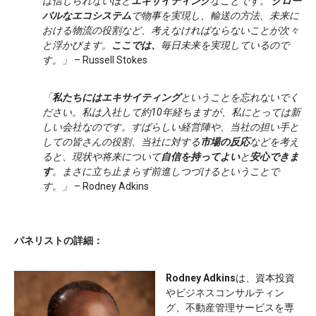
は信じられないほど
エキサイティング
なことです。
グロー
バルなエコシステム
で物事を実現し、輸送の方法、未来に
おける物流の役割など、考えなければならないことが次々
と浮かびます。
ここでは、
毎日未来を実現しているので
す。」
– Russell Stokes
「
私たちにはエキサイティング
ということを忘れないでく
ださい。私は入社して約10年経ちますが、私にとっては新
しい会社なのです。すばらしい経営陣や、当社の担い手と
しての皆さんの役割、当社に対する
市場の反応
などを考え
ると、現状や将来について
自信を持ってよい
と
安心できま
す
。まさに立ち止まらず前進しつづけるということで
す。」
– Rodney Adkins
パネリストの詳細：
Rodney Adkins
は、資本投資
やビジネスコンサルティン
グ、不動産管理サービスを専