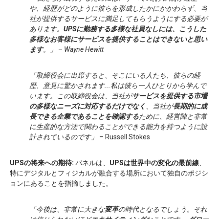
や、経歴がどのように彼らを形成したかにかかわらず、当
社が提供するサービスに満足してもらうようにする必要が
あります。
UPSに勤務する多様な社員なしには、こうした
多様なお客様にサービスを提供することはできないと思い
ます
。」
–
Wayne Hewitt
「取締役会に出席すると、そこにいる人たち、彼らの経
歴、意見に驚かされます...私は彼ら一人ひとりから学んで
います。この取締役会は、当社が
サービスを提供する市場
の多様なニーズに対応するだけでなく
、当社が
長期的に成
長できる企業であることを確認する
ために、経営陣と非常
に生産的な方法で関わることができる能力を持つように設
計されているのです」
– Russell Stokes
UPSの将来への期待:
パネルは、
UPSは世界中の変化の最前線
、
特にデジタルとフィジカルが融合する場所において独自のポジシ
ョンにあることを指摘しました。
「今後は、非常に大きな
変革
の時代となるでしょう。それ