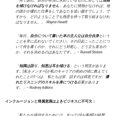
「何であれ、自分が本当に求めているものに対しては
情熱
を傾けなければなりません
… あなたに情熱がなければ、他
の誰かが優れた仕事をしてあなたを追い越すでしょう。で
すから、どのようなことでも熱意を持って取り組まなけれ
ばなりません。」- Wayne Hewitt
「毎日、
自分について書いた本の主人公は自分自身
という
ことを常に忘れないでください。その日起こったことにつ
いて何を書くのか、それにどう対処し、どう立ち直るの
か、それを決めるのはあなたです。」– Russell Stokes
「
知識は語り、知恵は耳を傾ける
」という明言がありま
す。[私をメンター]が私のキャリアの初めの頃に教えてく
れたことの1つは、 私たちは皆、話すのは得意ですが、
優
れたリスニングのスキルを身につける
必要がありま
す。」– Rodney Adkins
インクルージョンと帰属意識はよきビジネスに不可欠：
「私たちが成功するためには、すべての[お客様]が経歴