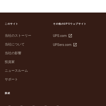
このサイト
その他のUPSウェブサイト
当社のストーリー
新
UPS.com
し
当社について
新
UPSers.com
い
し
ウ
当社の影響
い
ィ
ウ
ン
投資家
ィ
ド
ン
ウ
ニュースルーム
ド
で
サポート
ウ
開
で
く
開
接続
く