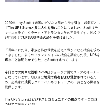
2020年、Ivy Scottは米国のビジネス界から身を引き、起業家とし
て
The UPS Storeと共に人生を歩むことにしました
。Scottはテ
キサス出身で、クラーク・アトランタ大学の卒業生です。同校で
3年間続けて
UPSの奨学金の給付を受けました
。
「長年にわたり、家族と私は世代を超えて豊かになる機会を求め
てきました。多くのフランチャイズの機会を調査した後、
UPSを
選ぶことは明らかでした
」とScottは述べています。
今日までの簡単な説明:
Scottはジョージア州でストアのオーナー
となっています。取扱店は
地元で所有および運営されている
た
め、起業家に
成長し
グローバルネットワークの一員となる機会を
提供します。
The UPS Storesは
ビジネスとコミュニティの接点
です – ご自身
の目でご確認ください