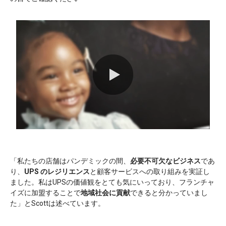
0:00 / 1:12
「私たちの店舗はパンデミックの間、
必要不可欠なビジネス
であ
り、
UPS のレジリエンス
と顧客サービスへの取り組みを実証し
ました。私はUPSの価値観をとても気にいっており、フランチャ
イズに加盟することで
地域社会に貢献
できると分かっていまし
た」とScottは述べています。