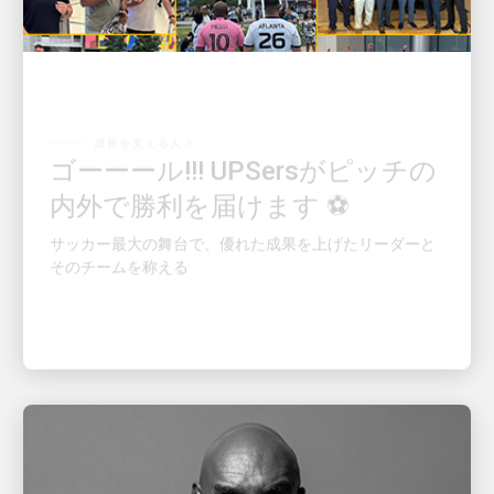
成長を支える人々
ゴーーール!!! UPSersがピッチの
内外で勝利を届けます ⚽
サッカー最大の舞台で、優れた成果を上げたリーダーと
そのチームを称える