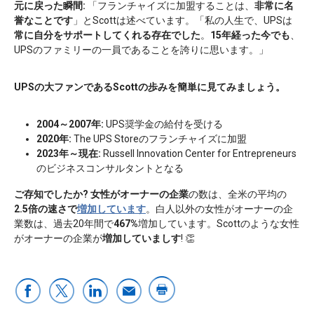
元に戻った瞬間:
「フランチャイズに加盟することは、
非常に名
誉なことです
」とScottは述べています。「私の人生で、UPSは
常に自分をサポートしてくれる存在でした
。
15年経った今でも
、
UPSのファミリーの一員であることを誇りに思います。」
UPSの大ファンであるScottの歩みを簡単に見てみましょう。
2004～2007年:
UPS奨学金の給付を受ける
2020年:
The UPS Storeのフランチャイズに加盟
2023年～現在:
Russell Innovation Center for Entrepreneurs
のビジネスコンサルタントとなる
ご存知でしたか?
女性がオーナーの企業
の数は、全米の平均の
2.5倍の速さで
増加しています
。白人以外の女性がオーナーの企
業数は、過去20年間で
467%
増加しています。Scottのような女性
がオーナーの企業が
増加していましす
! 👏