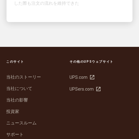
このサイト
その他のUPSウェブサイト
当社のストーリー
新
UPS.com
し
当社について
新
UPSers.com
い
し
ウ
当社の影響
い
ィ
ウ
ン
投資家
ィ
ド
ン
ウ
ニュースルーム
ド
で
サポート
ウ
開