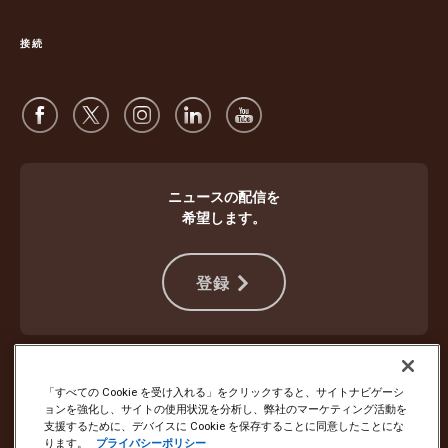
で
く
開
接続
く
ニュースの配信を
希望します。
登録
違法行為から身を守る
ご利用規約
ウェブサイト使用条件
プライバシー通知
Cookie設定
「すべての Cookie を受け入れる」をクリックすると、サイトナビゲーシ
ョンを強化し、サイトの使用状況を分析し、弊社のマーケティング活動を
支援するために、デバイスに Cookie を保存することに同意したことにな
Copyright ©1994 - 2026 United Parcel Service of America, Inc. All rights
ります。
プライバシーポリシー