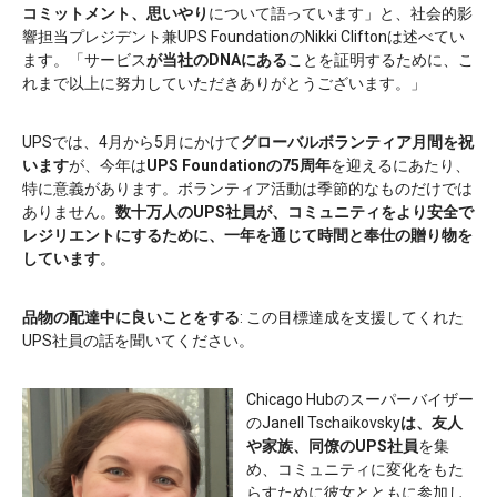
コミットメント、思いやり
について語っています」と、社会的影
響担当プレジデント兼UPS FoundationのNikki Cliftonは述べてい
ます。「サービス
が当社のDNAにある
ことを証明するために、こ
れまで以上に努力していただきありがとうございます。」
UPSでは、4月から5月にかけて
グローバルボランティア月間を祝
います
が、今年は
UPS Foundationの75周年
を迎えるにあたり、
特に意義があります。ボランティア活動は季節的なものだけでは
ありません。
数十万人のUPS社員が、コミュニティをより安全で
レジリエントにするために、一年を通じて時間と奉仕の贈り物を
しています
。
品物の配達中に良いことをする
: この目標達成を支援してくれた
UPS社員の話を聞いてください。
Chicago Hubのスーパーバイザー
のJanell Tschaikovsky
は、友人
や家族、同僚のUPS社員
を集
め、コミュニティに変化をもた
らすために彼女とともに参加し