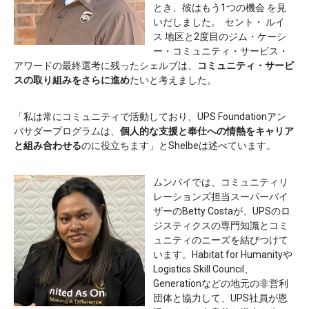
とき、彼はもう1つの機会 を見
いだしました。 セント・ ルイ
ス 地区と2度目のジム・ケーシ
ー・コミュニティ・サービス・
アワードの最終選考に残ったシェルブは、
コミュニティ・サービ
スの取り組みをさらに進め
たいと考えました。
「私は常にコミュニティで活動しており、UPS Foundationアン
バサダープログラムは、
個人的な支援と奉仕への情熱をキャリア
と組み合わせる
のに役立ちます」とShelbeは述べています。
ムンバイでは、コミュニティリ
レーションズ担当スーパーバイ
ザーのBetty Costaが、UPSのロ
ジスティクスの専門知識とコミ
ュニティのニーズを結びつけて
います。Habitat for Humanityや
Logistics Skill Council、
Generationなどの地元の非営利
団体と協力して、UPS社員が恩