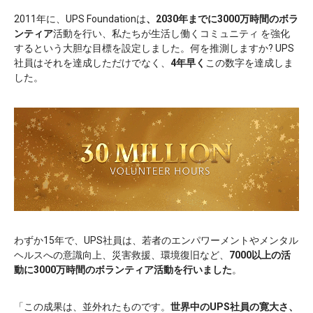
2011年に、UPS Foundationは
、2030年までに3000万時間の
ボラ
ンティア
活動を行い、私たちが生活し働くコミュニティ
を強化
するという大胆な目標を設定しました。何を推測しますか? UPS
社員はそれを達成しただけでなく、
4年早く
この数字を達成しま
した。
わずか15年で、UPS社員は、若者のエンパワーメントやメンタル
ヘルスへの意識向上、災害救援、環境復旧など、
7000以上の活
動に3000万時間のボランティア活動を行いました
。
「この成果は、並外れたものです。
世界中のUPS社員の寛大さ、