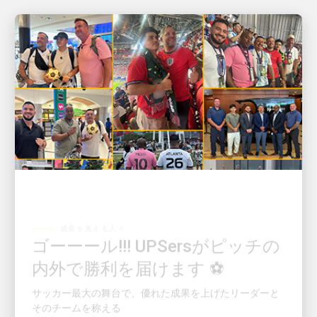
成長を支える人々
ゴーーール!!! UPSersがピッチの
内外で勝利を届けます ⚽
サッカー最大の舞台で、優れた成果を上げたリーダーと
そのチームを称える