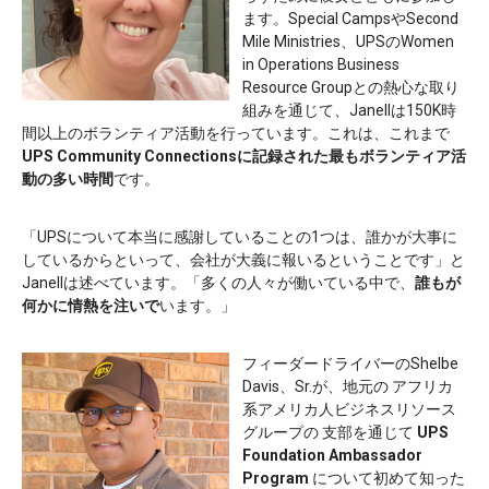
ます。Special CampsやSecond
Mile Ministries、UPSのWomen
in Operations Business
Resource Groupとの熱心な取り
組みを通じて、Janellは150K時
間以上のボランティア活動を行っています。これは、これまで
UPS Community Connectionsに記録された最もボランティア活
動の多い時間
です。
「UPSについて本当に感謝していることの1つは、誰かが大事に
しているからといって、会社が大義に報いるということです」と
Janellは述べています。「多くの人々が働いている中で、
誰もが
何かに情熱を注いで
います。」
フィーダードライバーのShelbe
Davis、Sr.が、地元の アフリカ
系アメリカ人ビジネスリソース
グループの 支部を通じて
UPS
Foundation Ambassador
Program
について初めて知った