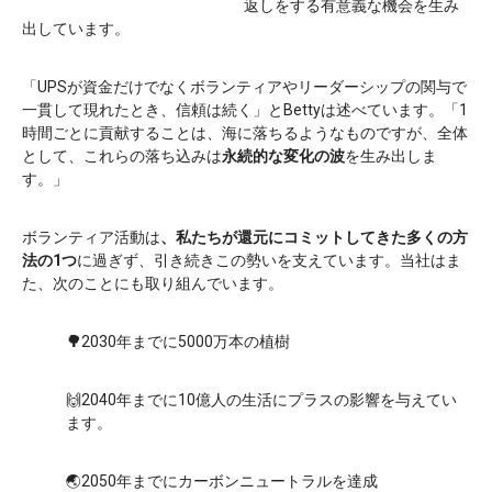
返しをする有意義な機会を生み
出しています。
「UPSが資金だけでなくボランティアやリーダーシップの関与で
一貫して現れたとき、信頼は続く」とBettyは述べています。「1
時間ごとに貢献することは、海に落ちるようなものですが、全体
として、これらの落ち込みは
永続的な変化の波
を生み出しま
す。」
ボランティア活動は
、私たちが還元にコミットしてきた多くの方
法の1つ
に過ぎず、引き続きこの勢いを支えています。当社はま
た、次のことにも取り組んでいます。
🌳
2030年までに5000万本の植樹
🙌2040年までに10億人の生活にプラスの影響を与えてい
ます。
🌏2050年までにカーボンニュートラルを達成