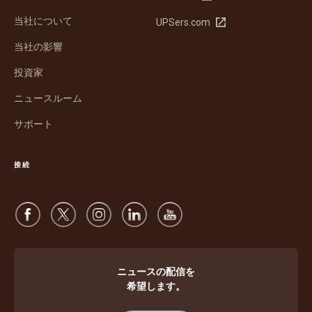
し
当社について
新
UPSers.com
い
し
ウ
当社の影響
い
ィ
ウ
ン
投資家
ィ
ド
ン
ウ
ニュースルーム
ド
で
サポート
ウ
開
で
く
開
接続
く
ニュースの配信を
希望します。